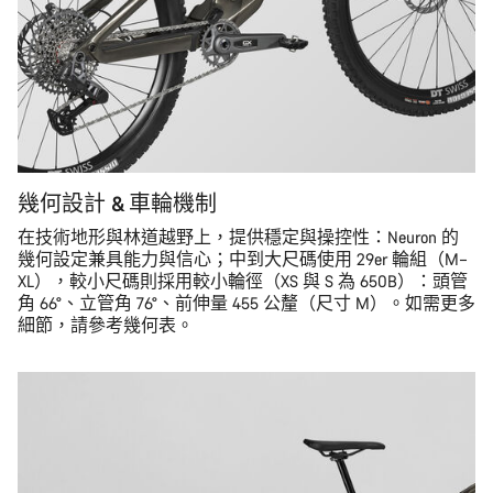
幾何設計 & 車輪機制
在技術地形與林道越野上，提供穩定與操控性：Neuron 的
幾何設定兼具能力與信心；中到大尺碼使用 29er 輪組（M–
XL），較小尺碼則採用較小輪徑（XS 與 S 為 650B）：頭管
角 66°、立管角 76°、前伸量 455 公釐（尺寸 M）。如需更多
細節，請參考幾何表。