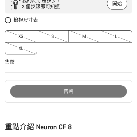
我的尺寸是多少？
開始
3 個步驟即可知道
檢視尺寸表
XS
S
M
L
XL
售罄
售罄
購
買
原
因
重點介紹 Neuron CF 8