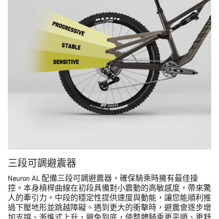
三段可調避震器
Neuron AL 配備三段可調避震器，確保騎乘時擁有最佳操
控。本身槓桿曲線在初段具備對小震動的高敏感度，帶來驚
人的牽引力。中段的穩定性提供速度與動能，讓您能順利推
過下壓地形並跳越障礙。遇到更大的衝擊時，避震會逐步增
加支撐、漸進式上升，避免到底，使整體騎乘更平順、更舒