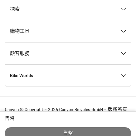
獎勵
探索
Canyon 工作一覽
最新消息 & 故事
購物工具
Canyon 新聞室
Tips & Advice
尋找夢想中的 Canyon
顧客服務
條款 & 細則
Canyon Home 科布倫茲
現貨自行車
支援中心
Bike Worlds
法律聲明
會員福利
尋找專屬的 Canyon 尺寸
服務據點
公路
Canyon © Copyright – 2026 Canyon Bicycles
GmbH – 版權所有
售罄
資料保護聲明
Canyon App
自行車比較
運送
碎石路
Hong Kong | 中文
售罄