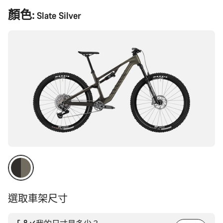
產
顏色:
Slate Silver
品
配
置
選取車架尺寸