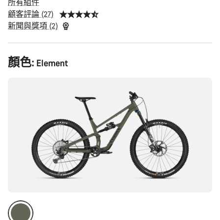
所有組件
顧客評論 (27)
新聞與獎項 (2)
產
顏色:
Element
品
配
置