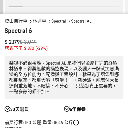
登山自行車
林道車
Spectral
Spectral AL
Spectral 6
原
$ 2.179
$ 3.049
價
您省下了 $ 870 (-29%)
樂趣不必很複雜。Spectral AL 是我們以金屬打造的終極
林道車。得獎無數的操控表現，以及讓人一騎就笑容滿
溢的全方位能力。配備與工程設計，就是為了讓您到哪
都能擊掌、都能大喊「爽啦！」。夠硬派，能應付大長
途與重落地。不瞎搞、不分心——只給您真正需要的，
一點多餘的都不加。
30天退貨
6年保養
前叉行程: 150 公釐
重量: 15,46 公斤