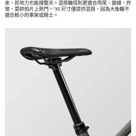
來、抓地力也能撐整天。混搭輪徑則更適合甩尾、變線、炸
彎、耍帥拍片上熱門。*XS 尺寸僅提供混搭，因為大後輪不
適合較小的車架或騎士。