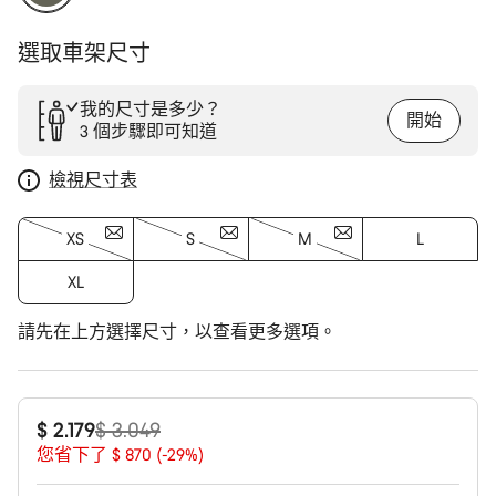
選取車架尺寸
我的尺寸是多少？
開始
3 個步驟即可知道
檢視尺寸表
XS
S
M
L
XL
請先在上方選擇尺寸，以查看更多選項。
原
$ 2.179
$ 3.049
價
您省下了 $ 870 (-29%)