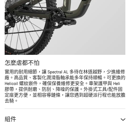
怎麼虐都不怕
實用的耐用細節，讓 Spectral AL 多待在林道越野，少進維修
廠。高品質、客製化潤滑脂軸承能多年保持順暢。可更換的
Helicoil 螺紋嵌件，確保保養維修更安全。車架護甲與 Heli
膠帶，提供耐磨、防刮、降噪的保護。外掛式工具/配件固
定座更方便，並相容導鏈條，讓您遇到超硬派行程也能放膽
去騎。
組件