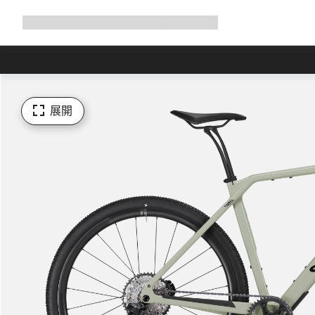
展
商店
為何選擇 Canyon
與我們騎行
支援
開
導
覽
展開