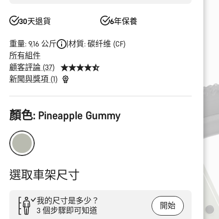
30天退貨
6年保養
重量: 9,16 公斤
材質: 碳纤维 (CF)
所有組件
顧客評論 (37)
新聞與獎項 (1)
產
顏色:
Pineapple Gummy
品
配
置
選取車架尺寸
我的尺寸是多少？
開始
3 個步驟即可知道