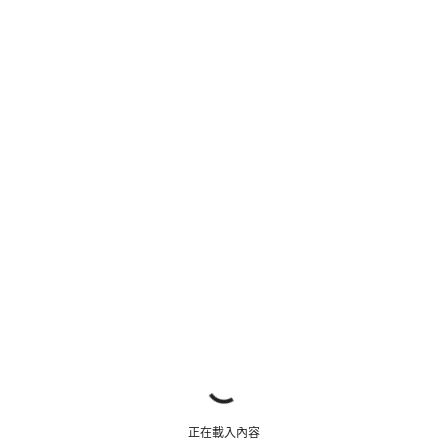
需要協助嗎？
我們的顧客支援專員正等著回答您的問題。
開始聊天
關閉
正在載入內容