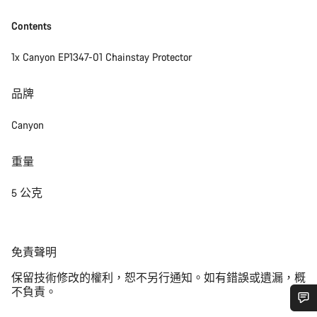
Contents
1x Canyon EP1347-01 Chainstay Protector
品牌
Canyon
重量
5 公克
免
免責聲明
責
保留技術修改的權利，恕不另行通知。如有錯誤或遺漏，概
聲
不負責。
明