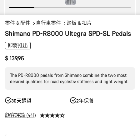
零件 & 配件
自行車零件
踏板 & 扣片
Shimano PD-R8000 Ultegra SPD-SL Pedals
即將推出
$ 139,95
The PD-R8000 pedals from Shimano combine the two most
desired qualities for road cyclists: stiffness and light weight.
30天退貨
2年保養
顧客評論 (441)
產