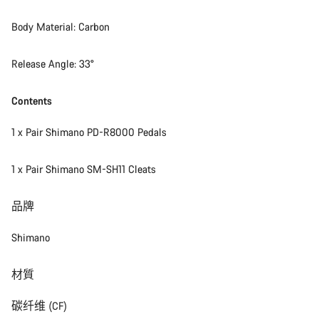
Body Material: Carbon
Release Angle: 33°
Contents
1 x Pair Shimano PD-R8000 Pedals
1 x Pair Shimano SM-SH11 Cleats
品牌
Shimano
材質
碳纤维 (CF)