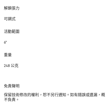
解鎖張力
可調式
活動範圍
6°
重量
248 公克
免
免責聲明
責
保留技術修改的權利，恕不另行通知。如有錯誤或遺漏，概
聲
不負責。
明