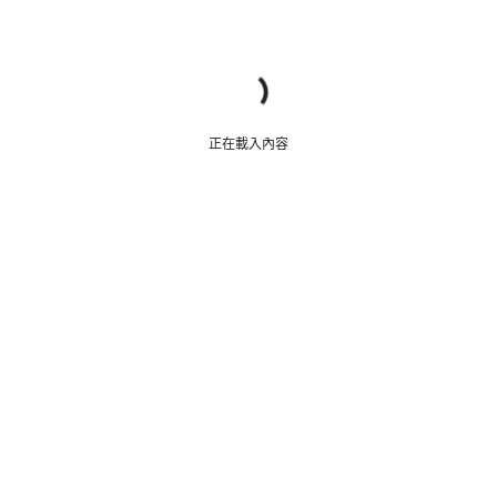
需要協助嗎？
我們的顧客支援專員正等著回答您的問題。
開始聊天
正在載入內容
關閉