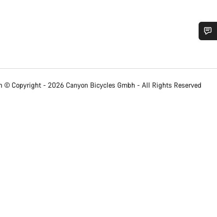
bujete pomoc?
rníci podpory zákazníků čekají, aby mohli odpovědět na vaše dotazy.
 © Copyright - 2026 Canyon Bicycles
Gmbh - All Rights Reserved
Začít chat
Zavřít