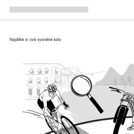
Rozbalit
Shop
Proč Canyon
Jezděte s námi
Služby
navigaci
Najděte si své vysněné kolo