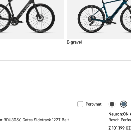
E-gravel
Porovnat
Nové
-11%
Neuron:ON 
r BDU306Y, Gates Sidetrack 122T Belt
Bosch Perfo
Z 101.199 C