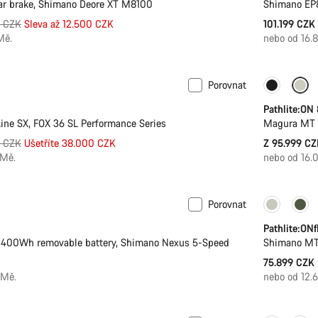
ar brake, Shimano Deore XT M8100
Shimano EP
í
9 CZK
Sleva až 12.500 CZK
101.199 CZK
Potře
Mě.
nebo od 16.
Naši odbo
Porovnat
Nové Zb
Pathlite:ON
ine SX, FOX 36 SL Performance Series
Magura MT t
í
9 CZK
Ušetříte 38.000 CZK
Z 95.999 CZ
/Mě.
nebo od 16
Porovnat
e
Nové
Pathlite:ONf
400Wh removable battery, Shimano Nexus 5-Speed
Shimano MT
75.899 CZK
/Mě.
nebo od 12.