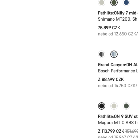
Pathlite:ONfly 7 mid
Shimano MT200, Shi
75.899 CZK
nebo od 12.650 CZK
Teleskopická sed
Grand Canyon:ON AL
Bosch Performance 
Z 88.499 CZK
nebo od 14.750 CZK
-25%
Pathlite:ON 9 SUV s
Magura MT C ABS fro
Původ
Z 113.799 CZK
151.69
cena
nebo od 18.967 CZK/