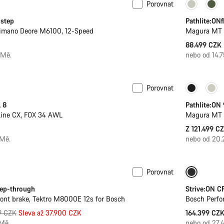
Porovnat
-step
Pathlite:ONf
mano Deore M6100, 12-Speed
Magura MT T
88.499 CZK
/Mě.
nebo od 14.
Porovnat
lovka
-20%
 8
Pathlite:ON
Line CX, FOX 34 AWL
Magura MT C
Z 121.499 C
/Mě.
nebo od 20
Porovnat
Nové
tep-through
Strive:ON C
nt brake, Tektro M8000E 12s for Bosch
Bosch Perfor
ní
9 CZK
Sleva až 37.900 CZK
164.399 CZ
Mě.
nebo od 27