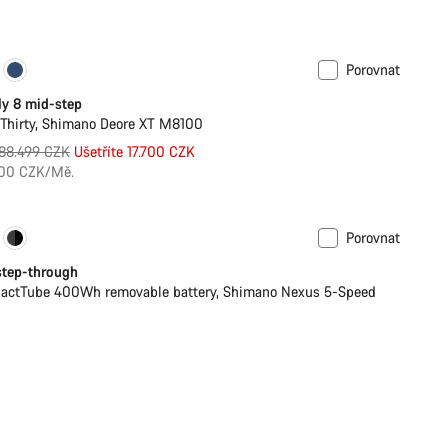
Porovnat
ly 8 mid-step
hirty, Shimano Deore XT M8100
Původní
88.499 CZK
Ušetříte 17.700 CZK
cena
800 CZK/Mě.
Porovnat
ance Line
Nové
 step-through
actTube 400Wh removable battery, Shimano Nexus 5-Speed