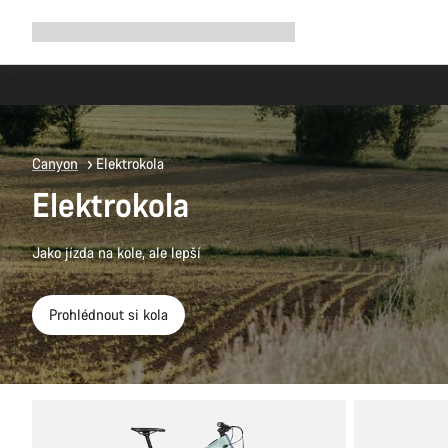
Rozbalit
Shop
Proč Canyon
Jezděte s námi
Služby
navigaci
Canyon
Elektrokola
Elektrokola
Jako jízda na kole, ale lepší
Prohlédnout si kola