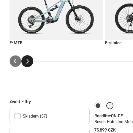
E-silnice
E-MTB
Zvolit Filtry
Lehký karbon
Roadlite:ON CF
Skladem (37)
Bosch Hub Line Moto
75.899 CZK