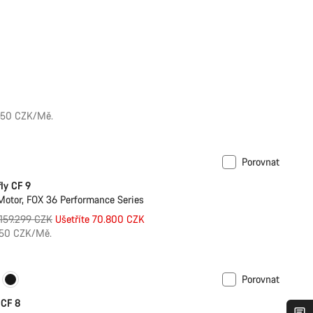
650 CZK/Mě.
Porovnat
 pouze v L | XL
-44%
ly CF 9
otor, FOX 36 Performance Series
Původní
159.299 CZK
Ušetříte 70.800 CZK
cena
750 CZK/Mě.
Porovnat
Je dostupná nová barva
 CF 8