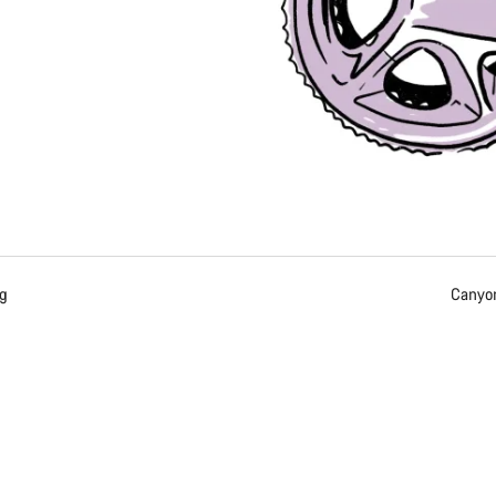
ng
Canyon