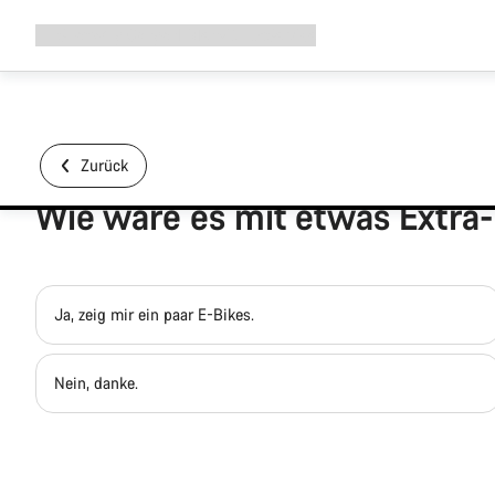
Navigation
Shop
Why Canyon
Ride with us
Service
ausklappen
Zurück
Wie wäre es mit etwas Extra
Ja, zeig mir ein paar E-Bikes.
Nein, danke.