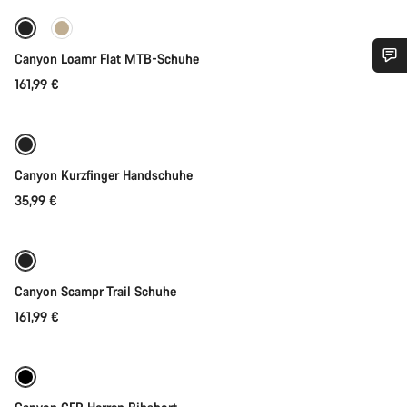
Neu
Canyon Loamr Flat MTB-Schuhe
161,99 €
Benötigst du Hilfe?
Schnellauswahl
Unsere Experten stehen dir jetzt im Chat zur Verfügung.
Neu
Canyon Kurzfinger Handschuhe
Chat starten
35,99 €
Schnellauswahl
Schließen
Neu
Canyon Scampr Trail Schuhe
161,99 €
Schnellauswahl
Neue Verfügbarkeiten