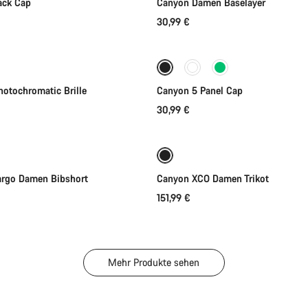
ack Cap
Canyon Damen Baselayer
30,99 €
In den Warenkorb
In den Warenkorb
hotochromatic Brille
Canyon 5 Panel Cap
30,99 €
Schnellauswahl
Schnellauswahl
gbarkeiten
Neu
rgo Damen Bibshort
Canyon XCO Damen Trikot
151,99 €
Mehr Produkte sehen