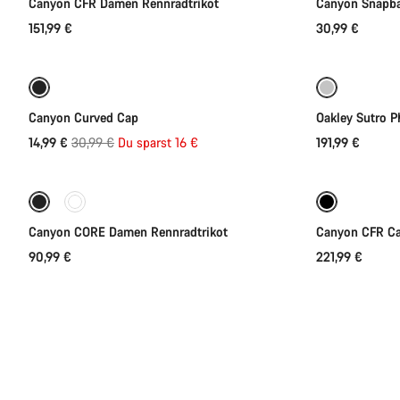
Canyon CFR Damen Rennradtrikot
Canyon Snapb
151,99 €
30,99 €
In den Warenkorb
-52%
Canyon Curved Cap
Oakley Sutro P
Ursprungspreis
14,99 €
30,99 €
Du sparst 16 €
191,99 €
Schnellauswahl
Neue Verfü
Canyon CORE Damen Rennradtrikot
Canyon CFR Ca
90,99 €
221,99 €