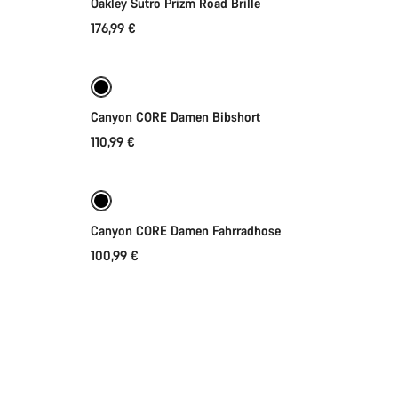
Oakley Sutro Prizm Road Brille
176,99 €
Schnellauswahl
Canyon CORE Damen Bibshort
110,99 €
Schnellauswahl
Canyon CORE Damen Fahrradhose
100,99 €