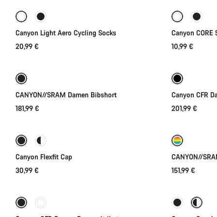
Canyon Light Aero Cycling Socks
Canyon CORE 
20,99 €
10,99 €
Schnellauswahl
Neu
Neue Verfü
CANYON//SRAM Damen Bibshort
Canyon CFR D
181,99 €
201,99 €
Schnellauswahl
Neu
Canyon Flexfit Cap
CANYON//SRAM
30,99 €
151,99 €
Schnellauswahl