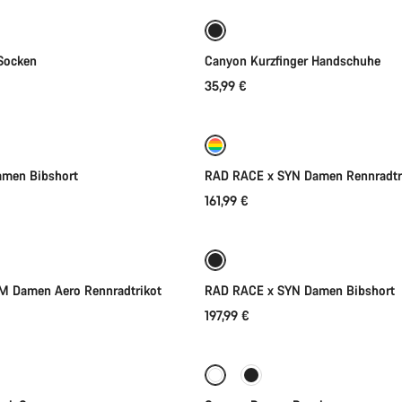
Neu
Socken
Canyon Kurzfinger Handschuhe
35,99 €
Schnellauswahl
Schnellauswahl
gbarkeiten
amen Bibshort
RAD RACE x SYN Damen Rennradtr
161,99 €
Schnellauswahl
Schnellauswahl
Neu
 Damen Aero Rennradtrikot
RAD RACE x SYN Damen Bibshort
197,99 €
Schnellauswahl
Schnellauswahl