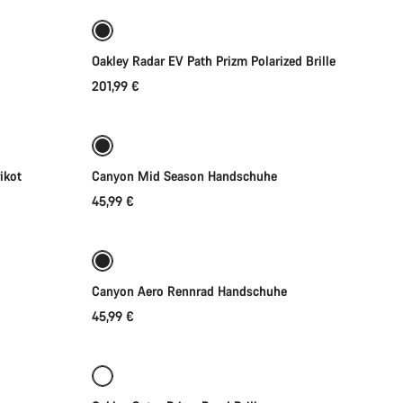
Oakley Radar EV Path Prizm Polarized Brille
201,99 €
Schnellauswahl
Bereit für jedes Wetter
Neu
ikot
Canyon Mid Season Handschuhe
45,99 €
Schnellauswahl
Canyon Aero Rennrad Handschuhe
45,99 €
In den Warenkorb