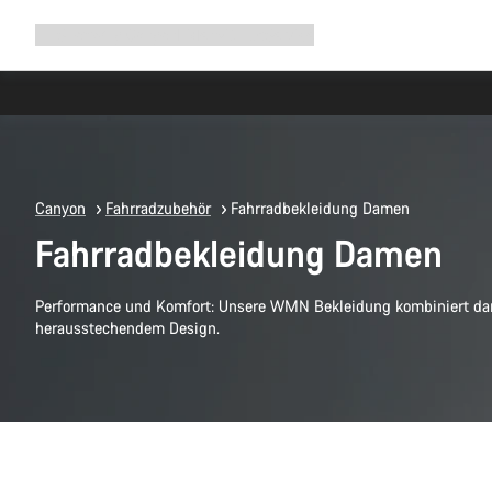
Navigation
Shop
Why Canyon
Ride with us
Service
ausklappen
Canyon
Fahrradzubehör
Fahrradbekleidung Damen
Fahrradbekleidung Damen
Performance und Komfort: Unsere WMN Bekleidung kombiniert dam
herausstechendem Design.
Schnellauswahl