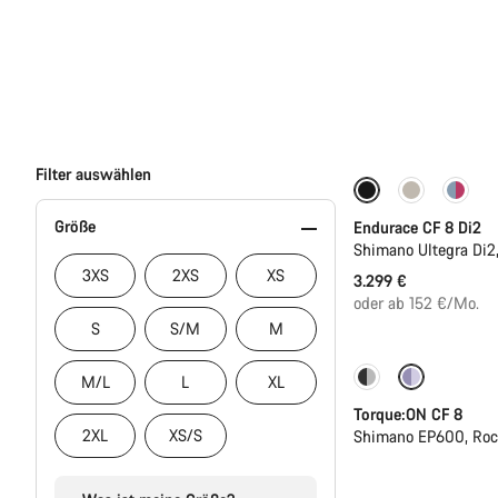
Filter auswählen
Größe
Endurace CF 8 Di2
Shimano Ultegra Di2
3XS
2XS
XS
3.299 €
oder ab 152 €/Mo.
S
S/M
M
-22%
M/L
L
XL
Torque:ON CF 8
2XL
XS/S
Shimano EP600, Ro