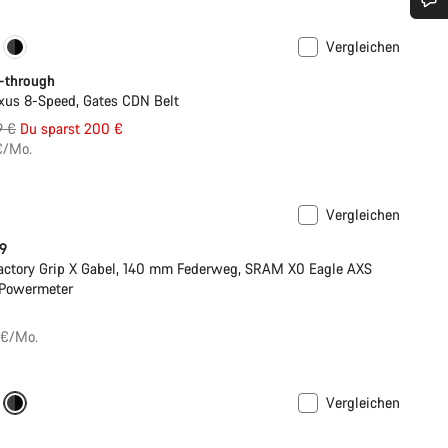
Benötigst du Hilfe?
Vergleichen
Neu
p-through
Unsere Experten stehen dir jetzt im Chat zur Verfügung.
us 8-Speed, Gates CDN Belt
rungspreis
9 €
Du sparst 200 €
€/Mo.
Chat starten
Schließen
Vergleichen
 9
actory Grip X Gabel, 140 mm Federweg, SRAM X0 Eagle AXS
 Powermeter
 €/Mo.
Vergleichen
ance Line
Neu