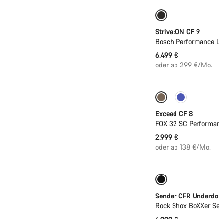
Neu
Strive:ON CF 9
Bosch Performance L
6.499 €
oder ab 299 €/Mo.
Neu
Exceed CF 8
FOX 32 SC Performa
2.999 €
oder ab 138 €/Mo.
Neu
Sender CFR Underdo
Rock Shox BoXXer S