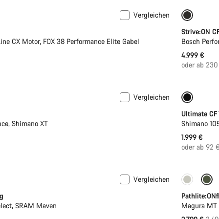
Vergleichen
Neu
Strive:ON C
ine CX Motor, FOX 38 Performance Elite Gabel
Bosch Perfo
4.999 €
oder ab 230
Vergleichen
Jugend 
Ultimate CF
nce, Shimano XT
Shimano 10
1.999 €
oder ab 92 
Vergleichen
-20%
g
Pathlite:ONf
elect, SRAM Maven
Magura MT 
Ursp