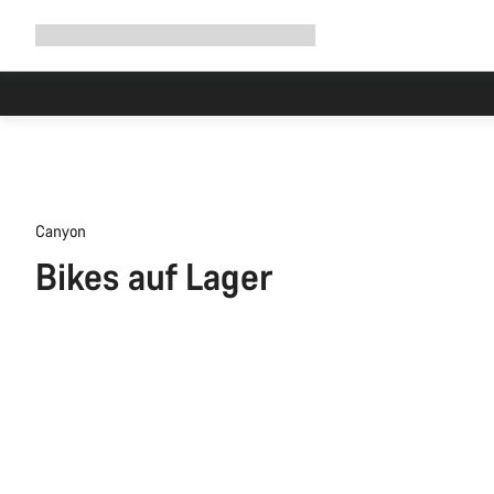
Navigation
Shop
Why Canyon
Ride with us
Service
ausklappen
Canyon
Bikes auf Lager