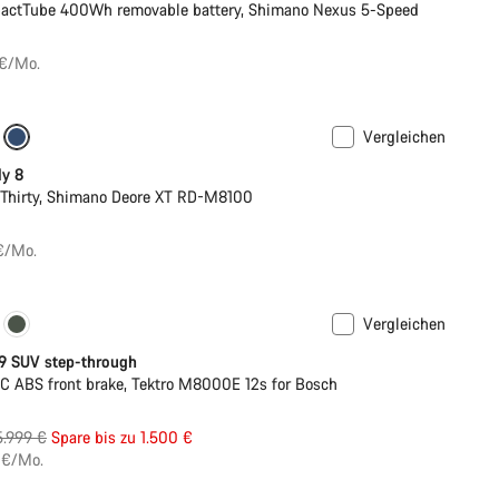
actTube 400Wh removable battery, Shimano Nexus 5-Speed
 €/Mo.
Vergleichen
ly 8
Thirty, Shimano Deore XT RD-M8100
 €/Mo.
Vergleichen
 9 SUV step-through
 ABS front brake, Tektro M8000E 12s for Bosch
Ursprungspreis
5.999 €
Spare bis zu 1.500 €
 €/Mo.