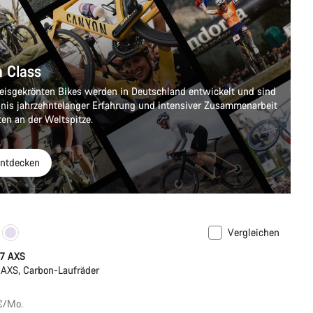
n Class
eisgekrönten Bikes werden in Deutschland entwickelt und sind
nis jahrzehntelanger Erfahrung und intensiver Zusammenarbeit
ten an der Weltspitze.
ntdecken
Vergleichen
 7 AXS
AXS, Carbon-Laufräder
 €/Mo.