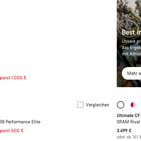
Best i
Unsere pr
das Ergeb
mit Athle
Mehr e
eis
parst 1.000 €
Vergleichen
2
Ultimate CF
38 Performance Elite
SRAM Rival 
eis
parst 500 €
3.499 €
oder ab 161