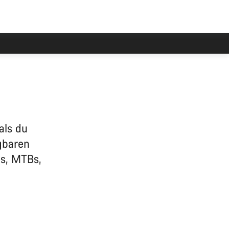
als du
gbaren
es, MTBs,