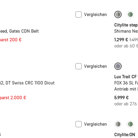
Vergleichen
-13%
Citylite ste
eed, Gates CDN Belt
Shimano Nex
eis
Ursp
parst 200 €
1.299 €
1.49
oder ab 60 
Vergleichen
Neu
Lux Trail CF
2, DT Swiss CRC 1100 Dicut
FOX 36 SL F
Antrieb mit
eis
parst 2.000 €
5.999 €
oder ab 276
Vergleichen
er
Perform
S
Citylite:ON