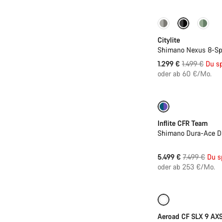
-13%
Neu
Citylite
Shimano Nexus 8-Sp
Ursprungspr
1.299 €
1.499 €
Du s
oder ab 60 €/Mo.
-27%
Inflite CFR Team
Shimano Dura-Ace Di
Ursprungspr
5.499 €
7.499 €
Du s
oder ab 253 €/Mo.
Neu
Powermet
Aeroad CF SLX 9 AX