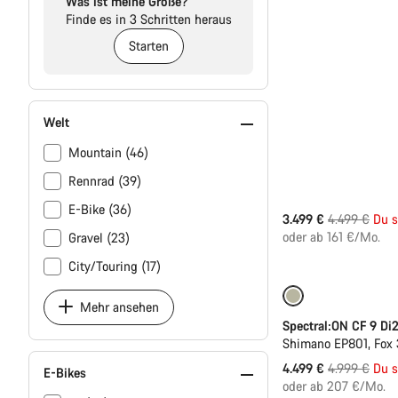
Was ist meine Größe?
Finde es in 3 Schritten heraus
Starten
Welt
Mountain (46)
Rennrad (39)
E-Bike (36)
Ursprungspr
3.499 €
4.499 €
Du s
oder ab 161 €/Mo.
Gravel (23)
City/Touring (17)
-10%
Mehr ansehen
Spectral:ON CF 9 Di
Shimano EP801, Fox 
Ursprungspr
4.499 €
4.999 €
Du s
E-Bikes
oder ab 207 €/Mo.