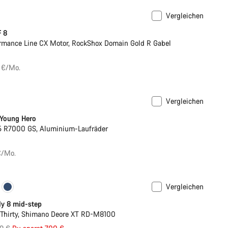
Vergleichen
F 8
rmance Line CX Motor, RockShox Domain Gold R Gabel
 €/Mo.
Vergleichen
Rennrad
 Young Hero
5 R7000 GS, Aluminium-Laufräder
€/Mo.
Vergleichen
ly 8 mid-step
Thirty, Shimano Deore XT RD-M8100
rungspreis