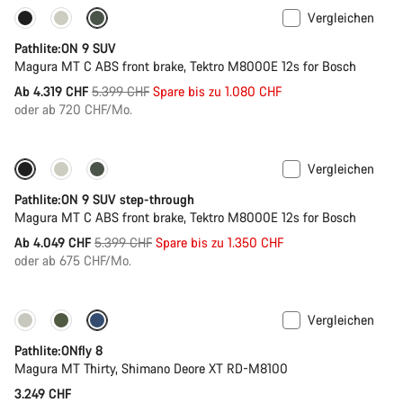
Vergleichen
-20%
Pathlite:ON 9 SUV
Magura MT C ABS front brake, Tektro M8000E 12s for Bosch
Ursprungspreis
Ab 4.319 CHF
5.399 CHF
Spare bis zu 1.080 CHF
oder ab 720 CHF/Mo.
Vergleichen
-25%
Pathlite:ON 9 SUV step-through
Magura MT C ABS front brake, Tektro M8000E 12s for Bosch
Ursprungspreis
Ab 4.049 CHF
5.399 CHF
Spare bis zu 1.350 CHF
oder ab 675 CHF/Mo.
Vergleichen
Pathlite:ONfly 8
Magura MT Thirty, Shimano Deore XT RD-M8100
3.249 CHF