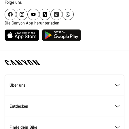
Folge uns
Die Canyon App herunterladen
Canyon
Homepage
Über uns
Fußzeile
Inside Canyon
Entdecken
Innovation bei Canyon
Events
Finde dein Bike