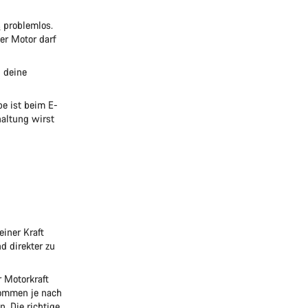
s
problemlos.
er Motor darf
n deine
be ist beim E-
altung wirst
iner Kraft
d direkter zu
r Motorkraft
kommen je nach
. Die richtige