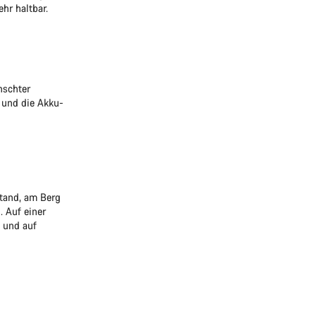
hr haltbar.
nschter
z und die Akku-
Stand, am Berg
. Auf einer
 und auf