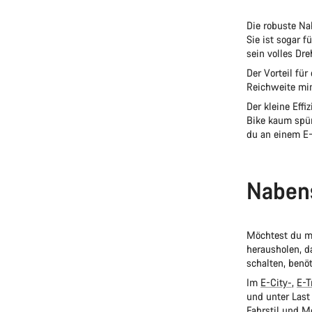
Die robuste Na
Sie ist sogar 
sein volles Dr
Der Vorteil fü
Reichweite min
Der kleine Eff
Bike kaum spür
du an einem E
Nabens
Möchtest du mi
herausholen, d
schalten, benö
Im
E-City-
,
E-T
und unter Last
Fahrstil und M