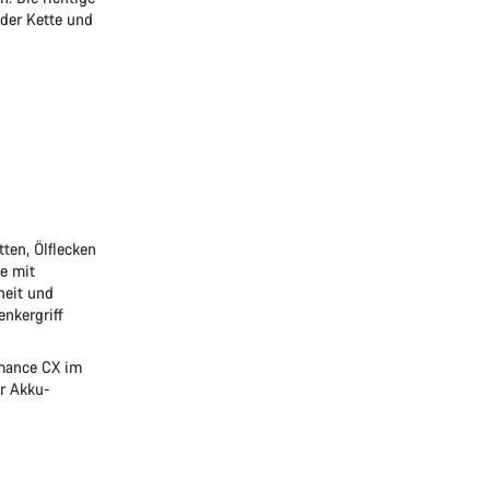
der Kette und
ten, Ölflecken
e mit
heit und
nkergriff
rmance CX im
r Akku-