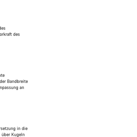
des
orkraft des
nte
 der Bandbreite
 Anpassung an
setzung in die
s über Kugeln