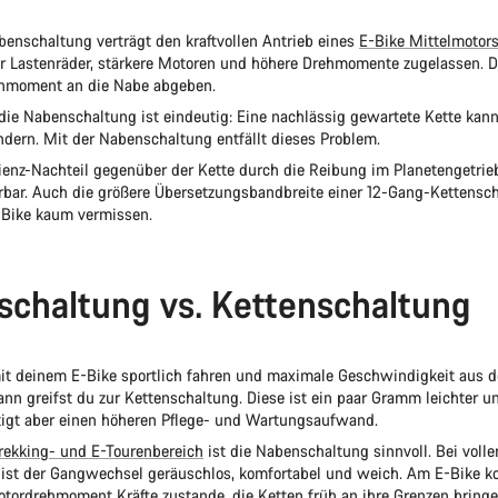
benschaltung verträgt den kraftvollen Antrieb eines
E-Bike Mittelmotor
für Lastenräder, stärkere Motoren und höhere Drehmomente zugelassen. D
ehmoment an die Nabe abgeben.
r die Nabenschaltung ist eindeutig: Eine nachlässig gewartete Kette kan
dern. Mit der Nabenschaltung entfällt dieses Problem.
izienz-Nachteil gegenüber der Kette durch die Reibung im Planetengetrie
bar. Auch die größere Übersetzungsbandbreite einer 12-Gang-Kettensch
-Bike kaum vermissen.
chaltung vs. Kettenschaltung
t deinem E-Bike sportlich fahren und maximale Geschwindigkeit aus de
ann greifst du zur Kettenschaltung. Diese ist ein paar Gramm leichter un
tigt aber einen höheren Pflege- und Wartungsaufwand.
rekking- und E-Tourenbereich
ist die Nabenschaltung sinnvoll. Bei volle
 ist der Gangwechsel geräuschlos, komfortabel und weich. Am E-Bike 
otordrehmoment Kräfte zustande, die Ketten früh an ihre Grenzen bringen