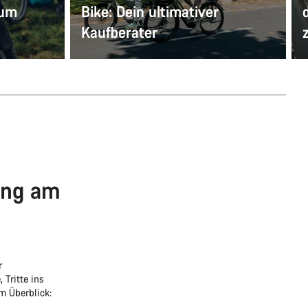
zum
Bike: Dein ultimativer
Kaufberater
tung am
r
 Tritte ins
m Überblick: