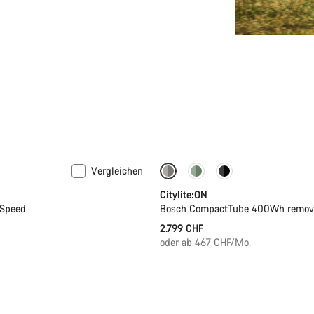
Vergleichen
Performance Line
Neu
Citylite:ON
-Speed
Bosch CompactTube 400Wh removab
2.799 CHF
oder ab 467 CHF/Mo.