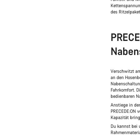
Kettenspannung
des Ritzelpaket
PRECED
Naben
Verschwitzt am
an den Hosenb
Nabenschaltung
Fahrkomfort. D
bedienbaren N
Anstiege in de
PRECEDE:ON vor
Kapazität brin
Du kannst bei
Rahmenmateria