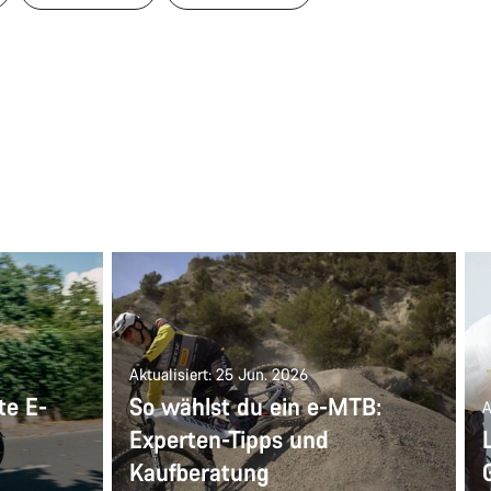
Aktualisiert: 25 Jun. 2026
te E-
So wählst du ein e-MTB:
A
Experten-Tipps und
Kaufberatung