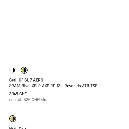
Neu
Grail CF SL 7 AERO
SRAM Rival XPLR AXS RD 13s, Reynolds ATR TSS
3.149 CHF
oder ab 525 CHF/Mo.
Nur verfügbar in XL | 2XL
Grail CF 7