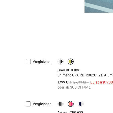
Vergleichen
Nur verfügbar in XL | 2XL
-3
Grail CF 8 1by
Shimano GRX RD-RX820 12s, Alumi
Ursprungspreis
1.799 CHF
2.699 CHF
Du sparst 90
oder ab 300 CHF/Mo.
Vergleichen
-17%
Powermeter
Aeroad CFR AXS