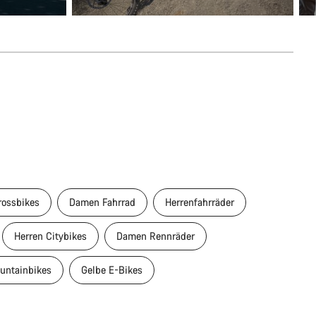
rossbikes
Damen Fahrrad
Herrenfahrräder
Herren Citybikes
Damen Rennräder
untainbikes
Gelbe E-Bikes