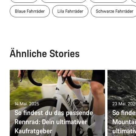
Blaue Fahrräder
Lila Fahrräder
Schwarze Fahrräder
Ähnliche Stories
14 Mai. 2025
23 Mai. 202
So findest du das passende
So find
Rennrad: Dein ultimativer
Mountai
Kaufratgeber
ultimati