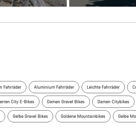
n Fahrräder
Aluminium Fahrräder
Leichte Fahrräder
C
erren City E-Bikes
Damen Gravel Bikes
Damen Citybikes
Gelbe Gravel Bikes
Goldene Mountainbikes
Gelbe Mo