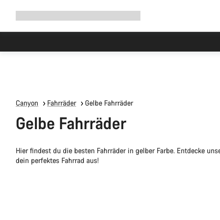
Navigation
Shop
Why Canyon
Ride with us
Service
ausklappen
Canyon
Fahrräder
Gelbe Fahrräder
Gelbe Fahrräder
Hier findest du die besten Fahrräder in gelber Farbe. Entdecke u
dein perfektes Fahrrad aus!