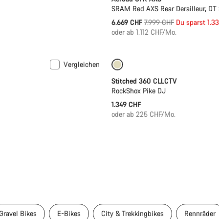
SRAM Red AXS Rear Derailleur, DT
Ursprungspreis
6.669 CHF
7.999 CHF
Du sparst 1.3
oder ab 1.112 CHF/Mo.
Vergleichen
Stitched 360 CLLCTV
RockShox Pike DJ
1.349 CHF
oder ab 225 CHF/Mo.
Gravel Bikes
E-Bikes
City & Trekkingbikes
Rennräder