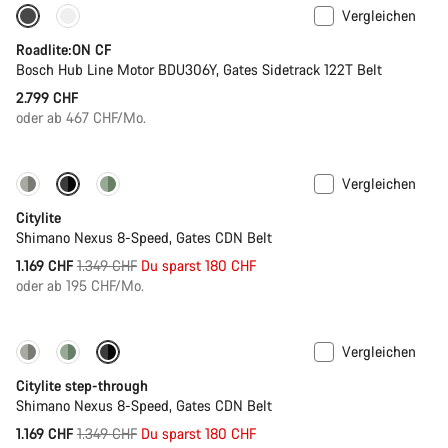
Vergleichen
Leichtgewicht aus Carbon
Neu
Roadlite:ON CF
Bosch Hub Line Motor BDU306Y, Gates Sidetrack 122T Belt
2.799 CHF
oder ab 467 CHF/Mo.
Vergleichen
-13%
Neu
Citylite
Shimano Nexus 8-Speed, Gates CDN Belt
Ursprungspreis
1.169 CHF
1.349 CHF
Du sparst 180 CHF
oder ab 195 CHF/Mo.
Vergleichen
-13%
Neu
Citylite step-through
Shimano Nexus 8-Speed, Gates CDN Belt
Ursprungspreis
1.169 CHF
1.349 CHF
Du sparst 180 CHF