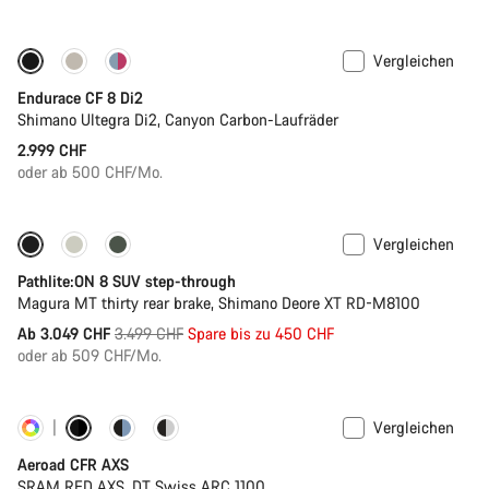
Vergleichen
Endurace CF 8 Di2
Shimano Ultegra Di2, Canyon Carbon-Laufräder
2.999 CHF
oder ab 500 CHF/Mo.
Vergleichen
-13%
Pathlite:ON 8 SUV step-through
Magura MT thirty rear brake, Shimano Deore XT RD-M8100
Ursprungspreis
Ab 3.049 CHF
3.499 CHF
Spare bis zu 450 CHF
oder ab 509 CHF/Mo.
Vergleichen
Konfigurieren
Powermeter
Aeroad CFR AXS
SRAM RED AXS, DT Swiss ARC 1100