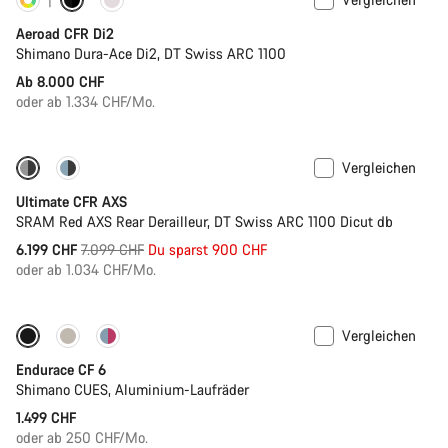
Konfigurieren
Powermeter
Aeroad CFR Di2
Shimano Dura-Ace Di2, DT Swiss ARC 1100
Ab 8.000 CHF
oder ab 1.334 CHF/Mo.
Vergleichen
-13%
PACE Bar
Ultimate CFR AXS
SRAM Red AXS Rear Derailleur, DT Swiss ARC 1100 Dicut db
Ursprungspreis
6.199 CHF
7.099 CHF
Du sparst 900 CHF
oder ab 1.034 CHF/Mo.
Vergleichen
Neu
Endurace CF 6
Shimano CUES, Aluminium-Laufräder
1.499 CHF
oder ab 250 CHF/Mo.