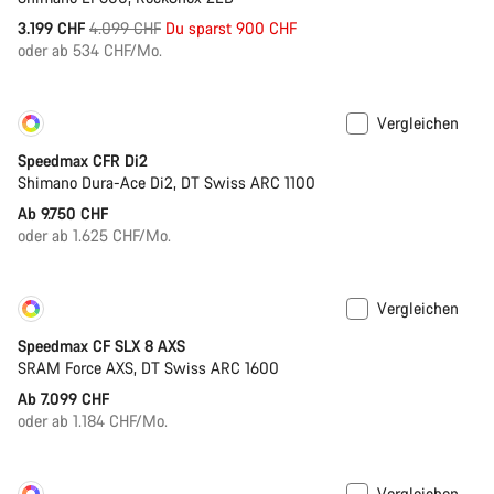
Ursprungspreis
3.199 CHF
4.099 CHF
Du sparst 900 CHF
oder ab 534 CHF/Mo.
Vergleichen
Konfigurieren
Neu
Speedmax CFR Di2
Shimano Dura-Ace Di2, DT Swiss ARC 1100
Ab 9.750 CHF
oder ab 1.625 CHF/Mo.
Vergleichen
Konfigurieren
Neu
Speedmax CF SLX 8 AXS
SRAM Force AXS, DT Swiss ARC 1600
Ab 7.099 CHF
oder ab 1.184 CHF/Mo.
Vergleichen