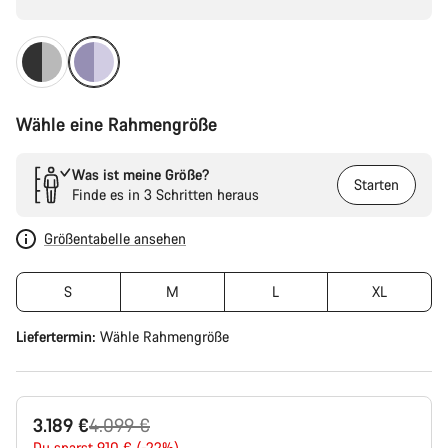
Wähle eine Rahmengröße
Was ist meine Größe?
Starten
Finde es in 3 Schritten heraus
Größentabelle ansehen
S
M
L
XL
Liefertermin:
Wähle
Rahmengröße
Ursprungspreis
3.189 €
4.099 €
Du sparst 910 € (-22%)