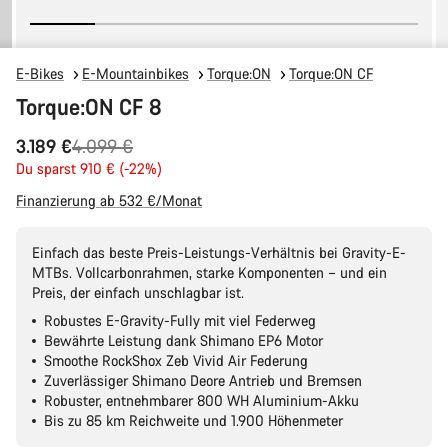
E-Bikes
E-Mountainbikes
Torque:ON
Torque:ON CF
Torque:ON CF 8
Ursprungspreis
3.189 €
4.099 €
Du sparst 910 € (-22%)
Finanzierung ab 532 €/Monat
Einfach das beste Preis-Leistungs-Verhältnis bei Gravity-E-
MTBs. Vollcarbonrahmen, starke Komponenten – und ein
Preis, der einfach unschlagbar ist.
Robustes E-Gravity-Fully mit viel Federweg
Bewährte Leistung dank Shimano EP6 Motor
Smoothe RockShox Zeb Vivid Air Federung
Zuverlässiger Shimano Deore Antrieb und Bremsen
Robuster, entnehmbarer 800 WH Aluminium-Akku
Bis zu 85 km Reichweite und 1.900 Höhenmeter