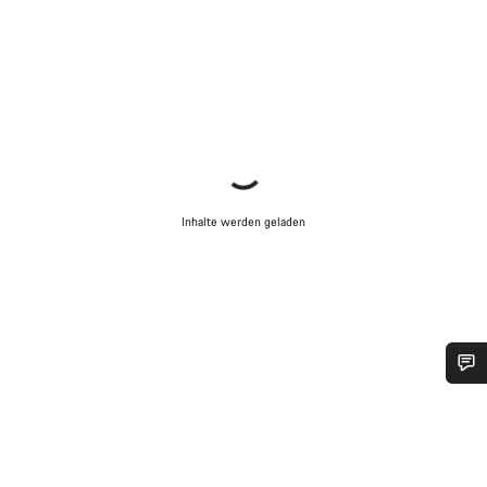
Inhalte werden geladen
Benötigst du Hilfe?
Unsere Experten stehen dir jetzt im Chat zur Verfügung.