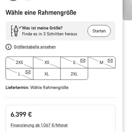
Wähle eine Rahmengröße
Was ist meine Größe?
Starten
Finde es in 3 Schritten heraus
Größentabelle ansehen
2XS
XS
S
M
L
XL
2XL
Liefertermin:
Wähle
Rahmengröße
6.399 €
Finanzierung ab 1.067 €/Monat