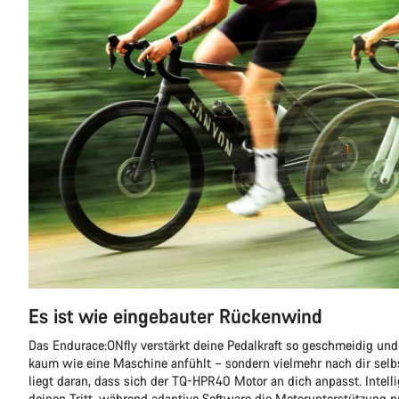
Es ist wie eingebauter Rückenwind
Das Endurace:ONfly verstärkt deine Pedalkraft so geschmeidig und 
kaum wie eine Maschine anfühlt – sondern vielmehr nach dir selbs
liegt daran, dass sich der TQ-HPR40 Motor an dich anpasst. Intell
deinen Tritt, während adaptive Software die Motorunterstützung pr