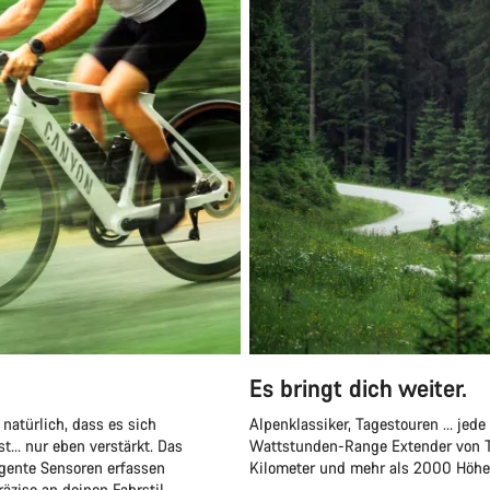
Es bringt dich weiter.
natürlich, dass es sich
Alpenklassiker, Tagestouren … jede
t… nur eben verstärkt. Das
Wattstunden-Range Extender von TQ
igente Sensoren erfassen
Kilometer und mehr als 2000 Höhenm
äzise an deinen Fahrstil