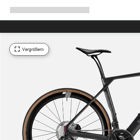
Navigation
Shop
Why Canyon
Ride with us
Service
ausklappen
Vergrößern