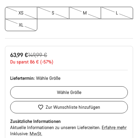
XS
S
M
L
XL
Ursprungspreis
63,99 €
149,99 €
Du sparst 86 € (-57%)
Liefertermin:
Wähle
Größe
Wähle
Größe
Zur Wunschliste hinzufügen
Zusätzliche Informationen
Aktuelle Informationen zu unseren Lieferzeiten.
Erfahre mehr
Inklusive:
MwSt.