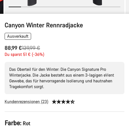
Canyon Winter Rennradjacke
Ausverkauft
Ursprungspreis
88,99 €
139,99 €
Du sparst 51 € (-36%)
Das Oberteil für den Winter: Die Canyon Signature Pro
Winterjacke. Die Jacke besteht aus einem 3-lagigen eVent
Gewebe, das für hervorragende Isolierung und hautnahen
Tragekomfort sorgt.
Kundenrezensionen (23)
Produktkonfiguration
Farbe:
Rot