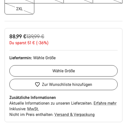
2XL
Ursprungspreis
88,99 €
139,99 €
Du sparst 51 € (-36%)
Liefertermin:
Wähle
Größe
Wähle
Größe
Zur Wunschliste hinzufügen
Zusätzliche Informationen
Aktuelle Informationen zu unseren Lieferzeiten.
Erfahre mehr
Inklusive:
MwSt.
Nicht im Preis enthalten:
Versand & Verpackung
Kaufargumente