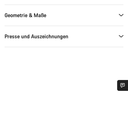
Geometrie & Maße
Presse und Auszeichnungen
Benötigst du Hilfe?
Unsere Experten stehen dir jetzt im Chat zur Verfügung.