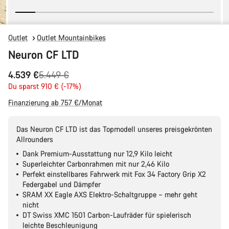
Outlet
Outlet Mountainbikes
Neuron CF LTD
Ursprungspreis
4.539 €
5.449 €
Du sparst 910 € (-17%)
Finanzierung ab 757 €/Monat
Das Neuron CF LTD ist das Topmodell unseres preisgekrönten
Allrounders
Dank Premium-Ausstattung nur 12,9 Kilo leicht
Superleichter Carbonrahmen mit nur 2,46 Kilo
Perfekt einstellbares Fahrwerk mit Fox 34 Factory Grip X2
Federgabel und Dämpfer
SRAM XX Eagle AXS Elektro-Schaltgruppe – mehr geht
nicht
DT Swiss XMC 1501 Carbon-Laufräder für spielerisch
leichte Beschleunigung