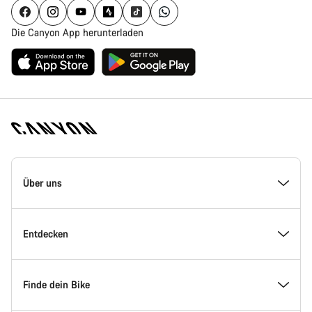
Die Canyon App herunterladen
Canyon
Homepage
Über uns
Fußzeile
Inside Canyon
Entdecken
Innovation bei Canyon
Events
Finde dein Bike