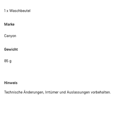
1 x Waschbeutel
Marke
Canyon
Gewicht
85 g
Disclaimer
Hinweis
Technische Änderungen, Irrtümer und Auslassungen vorbehalten.