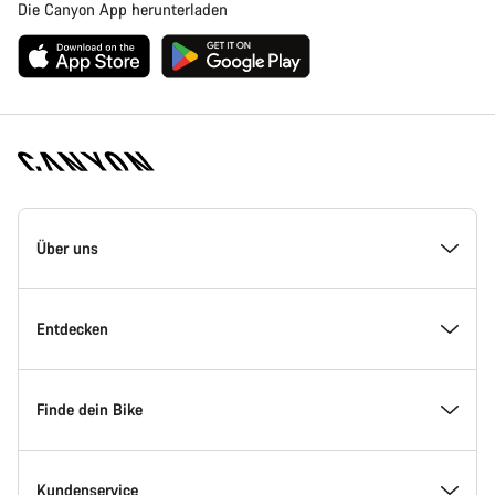
Die Canyon App herunterladen
Canyon
Homepage
Über uns
Fußzeile
Inside Canyon
Entdecken
Innovation bei Canyon
Events
Finde dein Bike
Canyon Factory Racing
Canyon Standorte finden
Modellfinder
Kundenservice