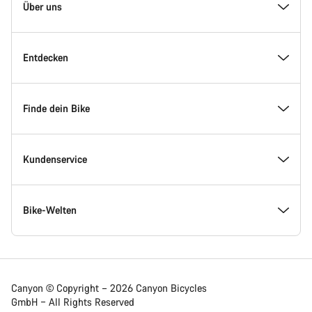
Homepage
Über uns
Fußzeile
Inside Canyon
Entdecken
Innovation bei Canyon
Events
Finde dein Bike
Canyon Factory Racing
Canyon Standorte finden
Modellfinder
Kundenservice
Auszeichnungen
Teams, Athleten & Fahrer
Verfügbare Bikes
Service Center
Bike-Welten
Jobs
News & Storys
Finde deine Canyon Größe
Service-Standorte
Rennräder
Canyon © Copyright – 2026 Canyon Bicycles
GmbH – All Rights Reserved
Canyon Newsroom
Tipps & Ratschläge
Bikevergleich
Versand
Gravel Bikes