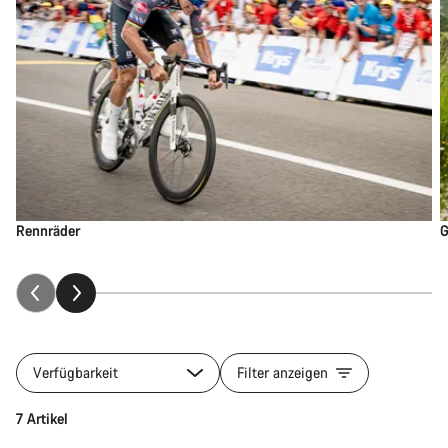
Rennräder
G
Verfügbarkeit
Filter anzeigen
7 Artikel