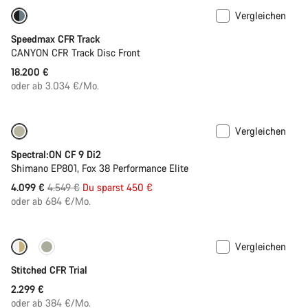
Vergleichen
Speedmax CFR Track
CANYON CFR Track Disc Front
18.200 €
oder ab 3.034 €/Mo.
Vergleichen
Nur verfügbar in M | XL
-10%
Spectral:ON CF 9 Di2
Shimano EP801, Fox 38 Performance Elite
Ursprungspreis
4.099 €
4.549 €
Du sparst 450 €
oder ab 684 €/Mo.
Vergleichen
Fabio Wibmers Wahl
Stitched CFR Trial
2.299 €
oder ab 384 €/Mo.