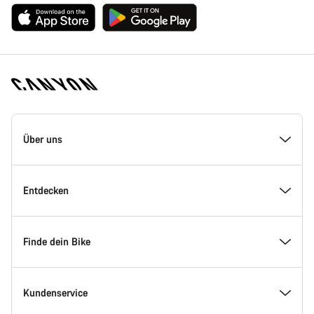
Canyon
Homepage
Über uns
Fußzeile
Inside Canyon
Entdecken
Innovation bei Canyon
Events
Finde dein Bike
Canyon Factory Racing
Canyon Standorte finden
Modellfinder
Kundenservice