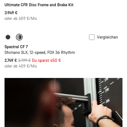
Ultimate CFR Disc Frame and Brake Kit
3.949 €
oder ab 659 €/Mo.
Vergleichen
Nur verfügbar in XL
-14%
Spectral CF 7
Shimano SLX, 12-speed, FOX 36 Rhythm
Ursprungspreis
2.749 €
3.199 €
Du sparst 450 €
oder ab 459 €/Mo.