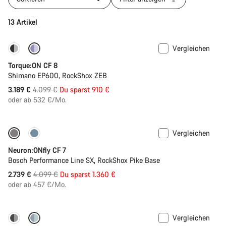
13 Artikel
Vergleichen
-22%
Torque:ON CF 8
Shimano EP600, RockShox ZEB
Ursprungspreis
3.189 €
4.099 €
Du sparst 910 €
oder ab 532 €/Mo.
Vergleichen
-33%
Neuron:ONfly CF 7
Bosch Performance Line SX, RockShox Pike Base
Ursprungspreis
2.739 €
4.099 €
Du sparst 1.360 €
oder ab 457 €/Mo.
Vergleichen
Dropper Post