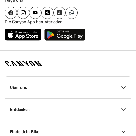
Die Canyon App herunterladen
Canyon
Homepage
Über uns
Fußzeile
Inside Canyon
Entdecken
Innovation bei Canyon
Events
Finde dein Bike