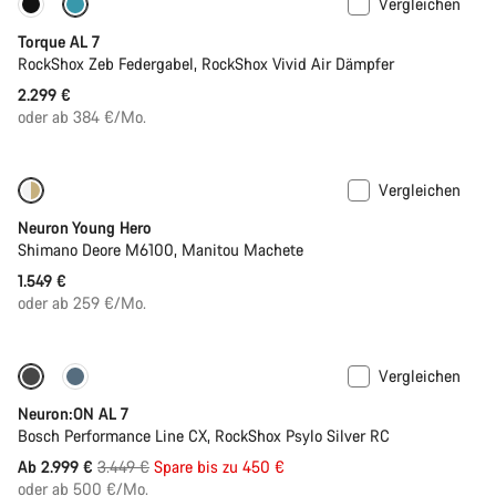
Vergleichen
Bald verfügbar
Neu
Torque AL 7
RockShox Zeb Federgabel, RockShox Vivid Air Dämpfer
2.299 €
oder ab 384 €/Mo.
Vergleichen
Bald verfügbar
Neuron Young Hero
Shimano Deore M6100, Manitou Machete
1.549 €
oder ab 259 €/Mo.
Vergleichen
Bald verfügbar
-13%
Neuron:ON AL 7
Bosch Performance Line CX, RockShox Psylo Silver RC
Ursprungspreis
Ab 2.999 €
3.449 €
Spare bis zu 450 €
oder ab 500 €/Mo.