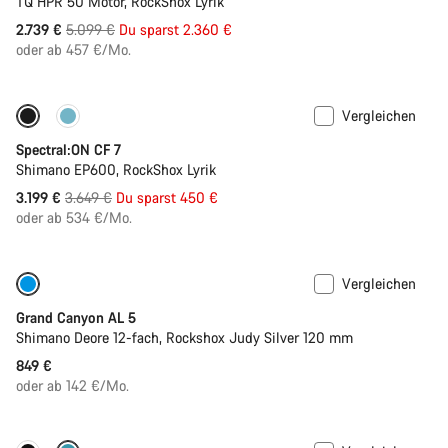
TQ HPR 50 Motor, RockShox Lyrik
Ursprungspreis
2.739 €
5.099 €
Du sparst 2.360 €
oder ab 457 €/Mo.
Vergleichen
Nur verfügbar in XL
-12%
Spectral:ON CF 7
Shimano EP600, RockShox Lyrik
Ursprungspreis
3.199 €
3.649 €
Du sparst 450 €
oder ab 534 €/Mo.
Vergleichen
Nur verfügbar in L
Bike der letzten Saison
Grand Canyon AL 5
Shimano Deore 12-fach, Rockshox Judy Silver 120 mm
849 €
oder ab 142 €/Mo.