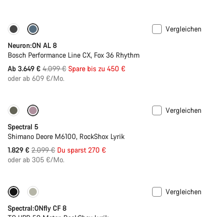
Vergleichen
-11%
Bike der letzten Saison
Neuron:ON AL 8
Bosch Performance Line CX, Fox 36 Rhythm
Ursprungspreis
Ab 3.649 €
4.099 €
Spare bis zu 450 €
oder ab 609 €/Mo.
Vergleichen
Nur verfügbar in L | XL
-13%
Spectral 5
Shimano Deore M6100, RockShox Lyrik
Ursprungspreis
1.829 €
2.099 €
Du sparst 270 €
oder ab 305 €/Mo.
Vergleichen
Nur verfügbar in XL
-46%
Spectral:ONfly CF 8