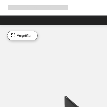
Navigation
Shop
Why Canyon
Ride with us
Service
ausklappen
Vergrößern