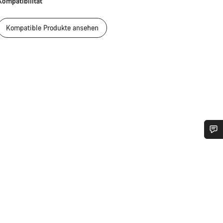
Kompatibilität
Kompatible Produkte ansehen
Benötigst du Hilfe?
Unsere Experten stehen dir jetzt im Chat zur Verfügung.
Chat starten