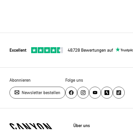
Excellent
48.728 Bewertungen auf
Abonnieren
Folge uns
Newsletter bestellen
Canyon
Homepage
Über uns
Fußzeile