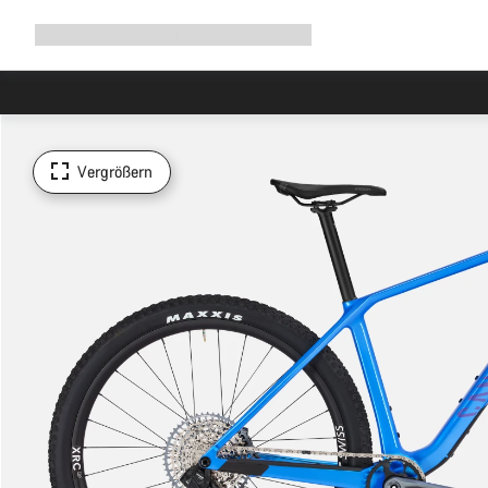
Navigation
Shop
Why Canyon
Ride with us
Service
ausklappen
Vergrößern