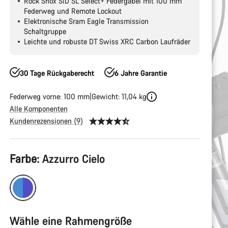
Rock Shox SID SL Select+ Federgabel mit 100 mm
Federweg und Remote Lockout
Elektronische Sram Eagle Transmission
Schaltgruppe
Leichte und robuste DT Swiss XRC Carbon Laufräder
30 Tage Rückgaberecht
6 Jahre Garantie
Federweg vorne: 100 mm
Gewicht: 11,04 kg
Alle Komponenten
Kundenrezensionen (9)
Produktkonfiguration
Farbe:
Azzurro Cielo
Wähle eine Rahmengröße