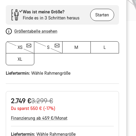
Was ist meine Größe?
Starten
Finde es in 3 Schritten heraus
Größentabelle ansehen
XS
S
M
L
XL
Liefertermin:
Wähle
Rahmengröße
Ursprungspreis
2.749 €
3.299 €
Du sparst 550 € (-17%)
Finanzierung ab 459 €/Monat
Liefertermin:
Wähle
Rahmengröße