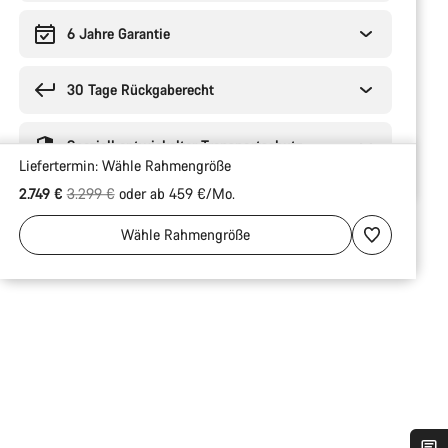
6 Jahre Garantie
30 Tage Rückgaberecht
Speziell entwickelter Transportschutz
Liefertermin:
Wähle
Rahmengröße
Ursprungspreis
2.749 €
3.299 €
oder ab 459 €/Mo.
Wähle
Rahmengröße