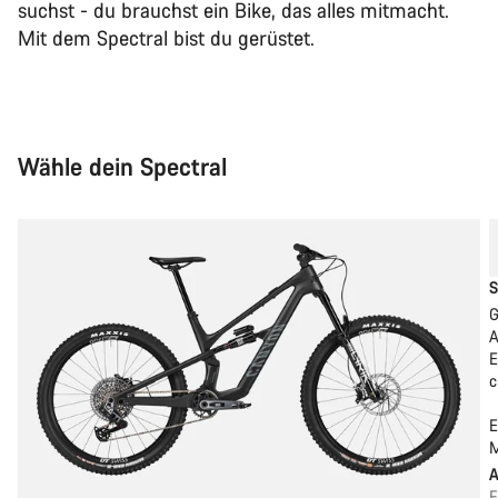
suchst - du brauchst ein Bike, das alles mitmacht.
Mit dem Spectral bist du gerüstet.
Wähle dein Spectral
S
G
A
E
c
E
M
F