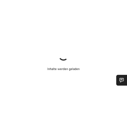
Inhalte werden geladen
Benötigst du Hilfe?
Unsere Experten stehen dir jetzt im Chat zur Verfügung.
Chat starten