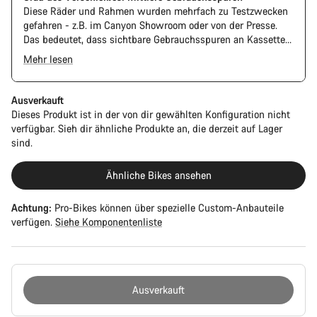
Diese Räder und Rahmen wurden mehrfach zu Testzwecken
gefahren - z.B. im Canyon Showroom oder von der Presse.
Das bedeutet, dass sichtbare Gebrauchsspuren an Kassette
und Kette vorhanden sind. Außerdem können Rahmen und
Mehr lesen
Komponenten Kratzer, Lackschäden und Farbabweichungen
Das Pro Bike Speedmax wird nur mit den sichtbaren Spacern
aufweisen. Die Funktion ist jedoch weiterhin einwandfrei.
zwischen der Extension und dem Lenker geliefert. Es ist kein
zusätzliches Spacer Set enthalten.
Ausverkauft
Dieses Produkt ist in der von dir gewählten Konfiguration nicht
verfügbar. Sieh dir ähnliche Produkte an, die derzeit auf Lager
sind.
Ähnliche Bikes ansehen
Achtung:
Pro-Bikes können über spezielle Custom-Anbauteile
verfügen.
Siehe Komponentenliste
Ausverkauft