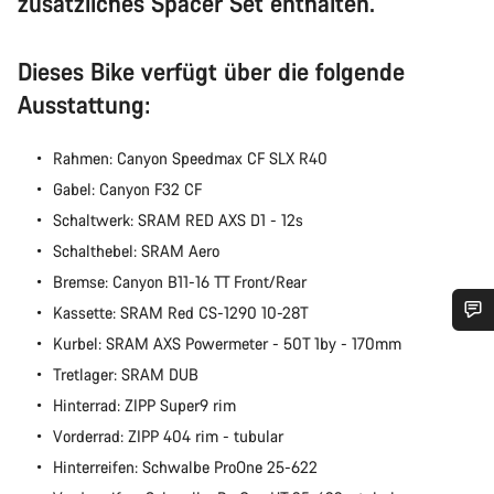
zusätzliches Spacer Set enthalten.
Dieses Bike verfügt über die folgende
Ausstattung:
Rahmen: Canyon Speedmax CF SLX R40
Gabel: Canyon F32 CF
Schaltwerk: SRAM RED AXS D1 - 12s
Schalthebel: SRAM Aero
Bremse: Canyon B11-16 TT Front/Rear
Kassette: SRAM Red CS-1290 10-28T
Kurbel: SRAM AXS Powermeter - 50T 1by - 170mm
Benötigst du Hilfe?
Tretlager: SRAM DUB
Hinterrad: ZIPP Super9 rim
Unsere Experten stehen dir jetzt im Chat zur Verfügung.
Vorderrad: ZIPP 404 rim - tubular
Hinterreifen: Schwalbe ProOne 25-622
Chat starten