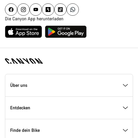
Die Canyon App herunterladen
Canyon
Homepage
Über uns
Fußzeile
Inside Canyon
Entdecken
Innovation bei Canyon
Events
Finde dein Bike