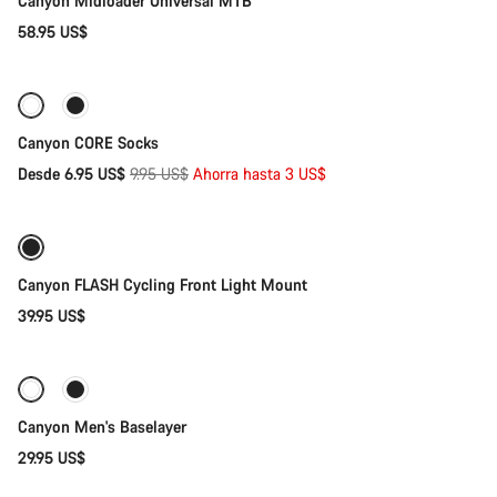
Canyon Midloader Universal MTB
Nuestros expertos estarán encantados de responder a tus
58.95 US$
preguntas.
Selección rápida
Abrir chat
-30%
Canyon CORE Socks
Cerrar
Precio
Desde 6.95 US$
9.95 US$
Ahorra hasta 3 US$
Añadir al carrito
original
Canyon FLASH Cycling Front Light Mount
39.95 US$
Selección rápida
Canyon Men's Baselayer
29.95 US$
Añadir al carrito