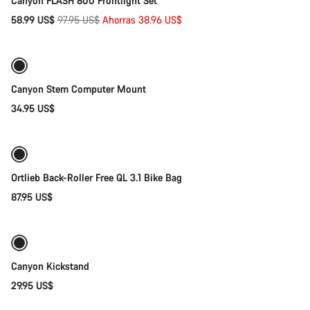
Canyon FLASH 800 Frontlight Set
Precio
58.99 US$
97.95 US$
Ahorras 38.96 US$
Añadir al carrito
original
Canyon Stem Computer Mount
34.95 US$
Añadir al carrito
Ortlieb Back-Roller Free QL 3.1 Bike Bag
87.95 US$
Añadir al carrito
Canyon Kickstand
29.95 US$
Añadir al carrito