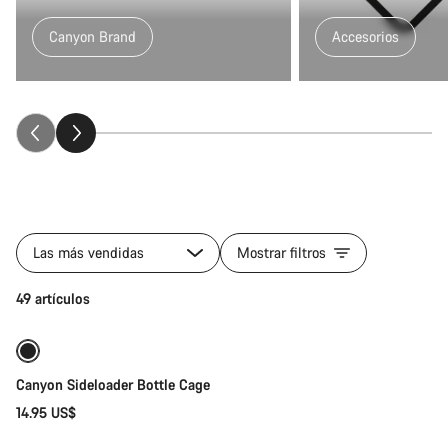
Canyon Brand
Accesorios
Todos
los
Las más vendidas
Mostrar filtros
productos
de
Selección rápida
49 artículos
la
categoría
Fitness
&
Canyon Sideloader Bottle Cage
Touring
Gear
14.95 US$
Selección rápida