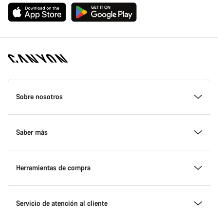
Canyon
Homepage
Sobre nosotros
Footer
Conoce Canyon
Saber más
Innovación en Canyon
Eventos
Herramientas de compra
Canyon Factory Racing
Encuentra un punto de servicio Canyon
Encuentra tu bicicleta
Servicio de atención al cliente