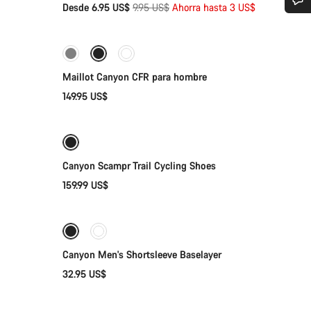
Precio
Desde 6.95 US$
9.95 US$
Ahorra hasta 3 US$
Selección rápida
original
¿Necesitas ayuda?
Disponible
Nuestros expertos estarán encantados de responder a tus preguntas.
Maillot Canyon CFR para hombre
149.95 US$
Selección rápida
Abrir chat
Cerrar
Nuevo
Canyon Scampr Trail Cycling Shoes
159.99 US$
Selección rápida
Canyon Men's Shortsleeve Baselayer
32.95 US$
Selección rápida