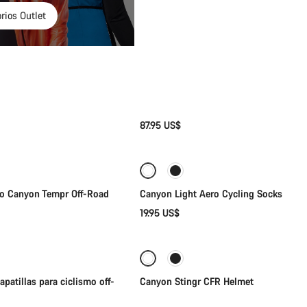
rios Outlet
87.95 US$
lección rápida
Selección rápida
smo Canyon Tempr Off-Road
Canyon Light Aero Cycling Socks
19.95 US$
lección rápida
Selección rápida
atillas para ciclismo off-
Canyon Stingr CFR Helmet