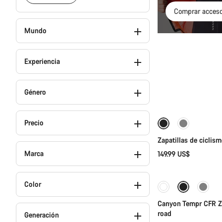
Comprar acceso
Mundo
Experiencia
Género
Se
Precio
Nuevo
Zapatillas de cicli
Marca
149.99 US$
Se
Color
Canyon Tempr CFR Zap
road
Generación