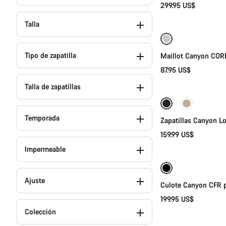
299.95 US$
Se
Talla
Tipo de zapatilla
Maillot Canyon COR
87.95 US$
Se
Talla de zapatillas
Nuevo
Temporada
Zapatillas Canyon L
159.99 US$
Se
Impermeable
Disponible
Ajuste
Culote Canyon CFR 
199.95 US$
Se
Colección