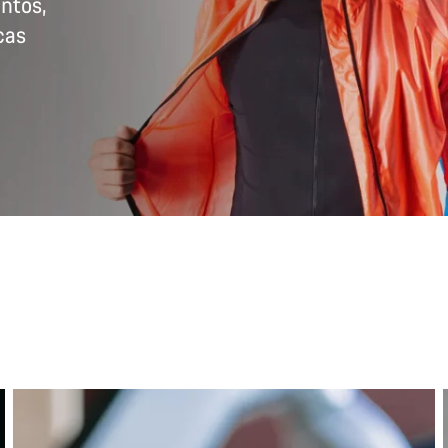
ntos,
cas