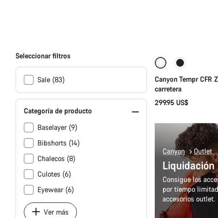
Se
Seleccionar filtros
Canyon Tempr CFR Za
Sale (83)
carretera
299.95 US$
Categoría de producto
Baselayer (9)
Bibshorts (14)
Canyon
Outlet
Chalecos (8)
Liquidación
Culotes (6)
Consigue los acces
por tiempo limitad
Eyewear (6)
accesorios outlet.
Ver más