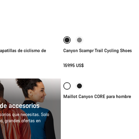
lección rápida
Selección rápida
patillas de ciclismo de
Canyon Scampr Trail Cycling Shoes
159.95 US$
Selección rápida
Maillot Canyon CORE para hombre
 de accesorios
orios que necesitas. Solo
o, grandes ofertas en