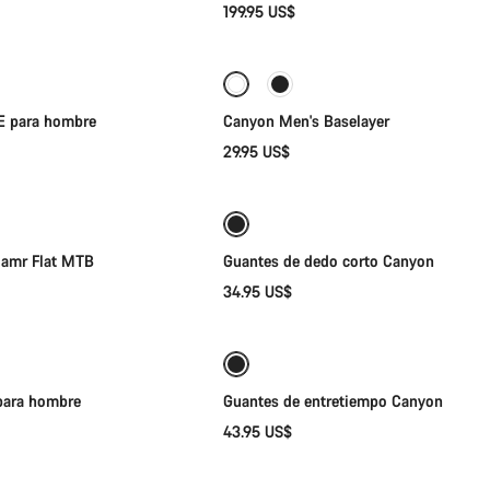
199.95 US$
lección rápida
Selección rápida
E para hombre
Canyon Men's Baselayer
29.95 US$
lección rápida
Selección rápida
Nuevo
oamr Flat MTB
Guantes de dedo corto Canyon
34.95 US$
lección rápida
Selección rápida
Preparada para los elementos
Nuevo
para hombre
Guantes de entretiempo Canyon
43.95 US$
lección rápida
Selección rápida