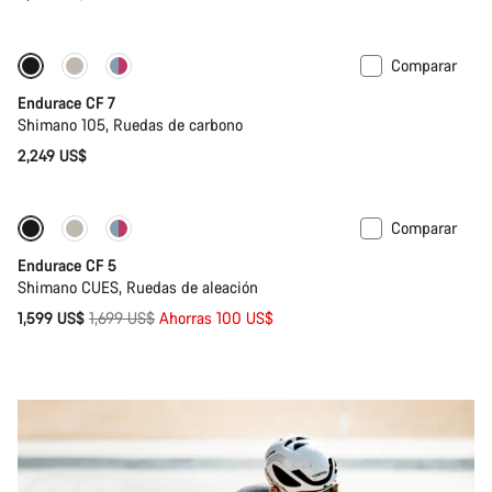
Comparar
Próximamente
Endurace CF 7
Shimano 105, Ruedas de carbono
2,249 US$
Comparar
Próximamente
-6%
Endurace CF 5
Shimano CUES, Ruedas de aleación
Precio
1,599 US$
1,699 US$
Ahorras 100 US$
original