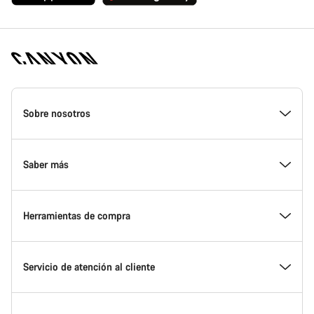
Canyon
Homepage
Sobre nosotros
Footer
Conoce Canyon
Saber más
Innovación en Canyon
Eventos
Herramientas de compra
Canyon Factory Racing
Encuentra un punto de servicio Canyon
Encuentra tu bicicleta
Servicio de atención al cliente