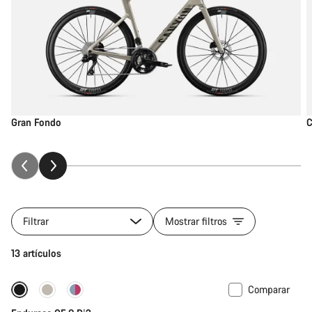
Gran Fondo
C
Filtrar
Mostrar filtros
13 artículos
Comparar