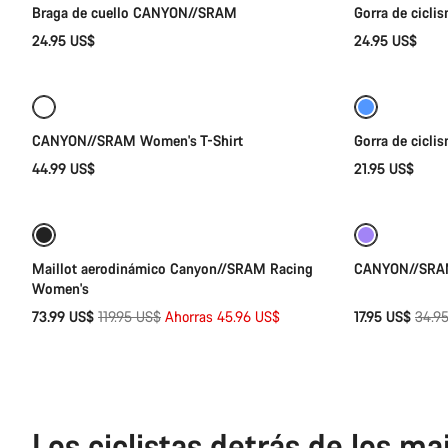
Braga de cuello CANYON//SRAM
Gorra de cic
24.95 US$
24.95 US$
Selección rápida
Nuevo
Nuevo
CANYON//SRAM Women's T-Shirt
Gorra de cicli
44.99 US$
21.95 US$
Selección rápida
-38%
-49%
Maillot aerodinámico Canyon//SRAM Racing
CANYON//SRAM
Women's
Precio
Preci
73.99 US$
119.95 US$
Ahorras 45.96 US$
17.95 US$
34.9
original
origi
Los ciclistas detrás de los mai