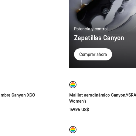
Potencia y control
Zapatillas Canyon
Comprar ahora
Selección rápida
Selección rápida
Nuevo
hombre Canyon XCO
Maillot aerodinámico Canyon//SR
Women's
149.95 US$
Añadir al carrito
Selección rápida
Nuevo