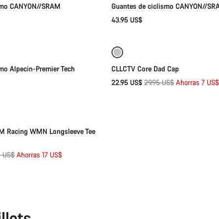
lismo CANYON//SRAM
Guantes de ciclismo CANYON//S
43.95 US$
Selección rápida
Añadir al carrito
-23%
smo Alpecin-Premier Tech
CLLCTV Core Dad Cap
Precio
22.95 US$
29.95 US$
Ahorras 7 US$
Selección rápida
original
 Racing WMN Longsleeve Tee
o
5 US$
Ahorras 17 US$
nal
llots