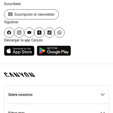
Suscríbete
Suscripción al newsletter
Síguenos
Descargar la app Canyon
Canyon
Homepage
Sobre nosotros
Footer
Conoce Canyon
Saber más