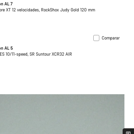
n AL 7
re XT 12 velocidades, RockShox Judy Gold 120 mm
Comparar
mente
on AL 5
S 10/11-speed, SR Suntour XCR32 AIR