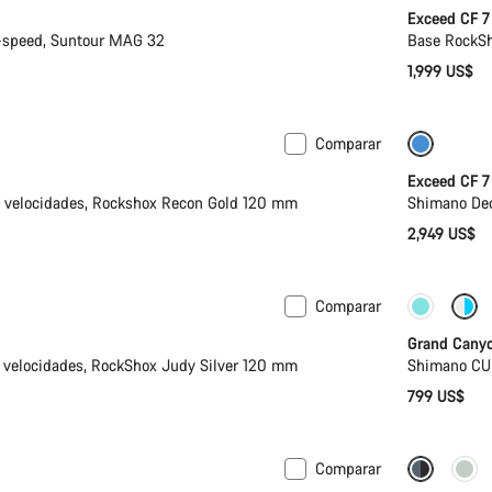
Exceed CF 7
-speed, Suntour MAG 32
Base RockSh
1,999 US$
Comparar
n talla S
Nuevo
Última 
Exceed CF 7
 velocidades, Rockshox Recon Gold 120 mm
Shimano Deo
2,949 US$
Comparar
n talla L
Nuevo
emporada anterior
Grand Cany
 velocidades, RockShox Judy Silver 120 mm
Shimano CUE
799 US$
Comparar
Próxima