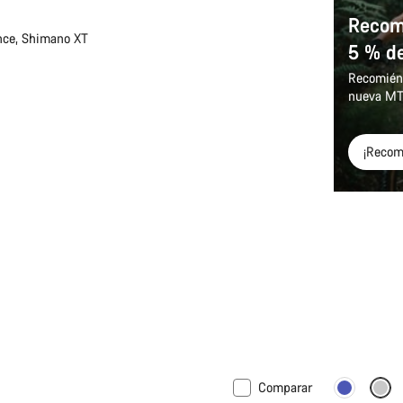
Recomi
nce, Shimano XT
5 % d
Recomiénd
nueva M
¡Recom
Comparar
Nuevo