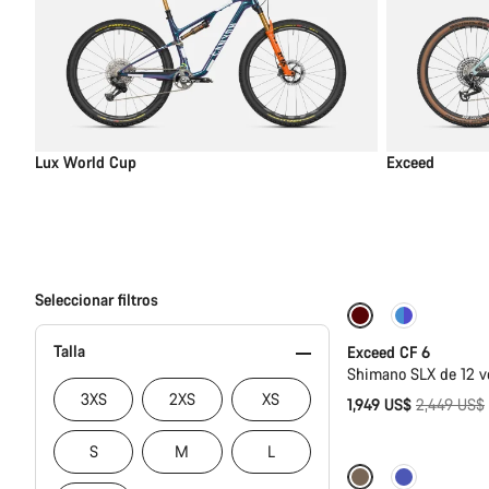
Lux World Cup
Exceed
Seleccionar filtros
-20%
Última 
Talla
Exceed CF 6
Shimano SLX de 12 v
3XS
2XS
XS
Precio
1,949 US$
2,449 US$
original
S
M
L
Nuevo