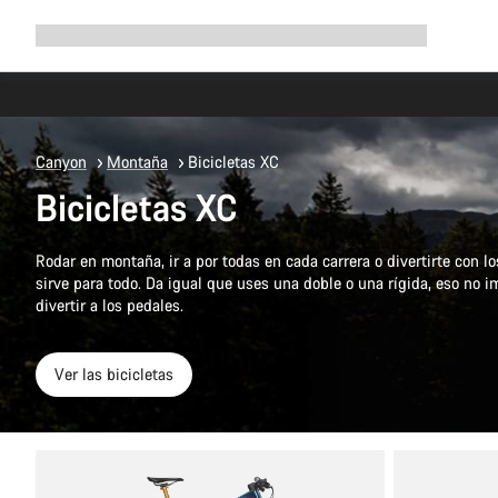
Ampliar
Tienda
¿Por qué Canyon?
Pedalea con nosotros
Servicio
navegación
Canyon
Montaña
Bicicletas XC
Bicicletas XC
Rodar en montaña, ir a por todas en cada carrera o divertirte con l
sirve para todo. Da igual que uses una doble o una rígida, eso no i
divertir a los pedales.
Ver las bicicletas