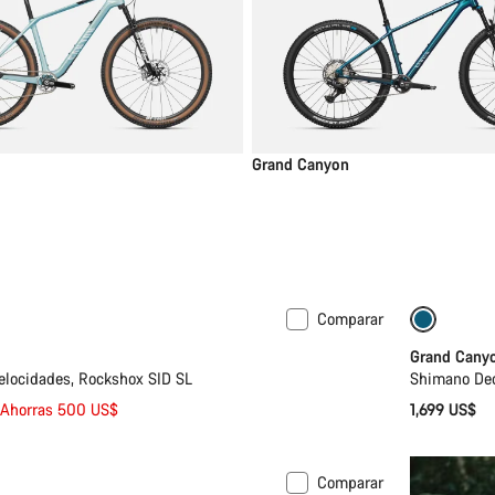
Grand Canyon
Comparar
oportunidad de compra
Tija tel
Grand Cany
elocidades, Rockshox SID SL
Shimano Deo
Ahorras 500 US$
1,699 US$
Comparar