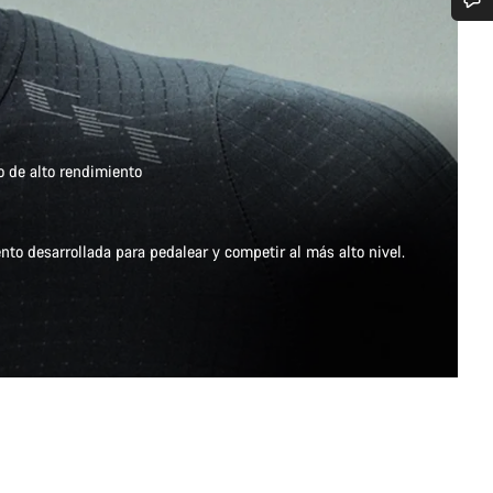
¿Necesitas ayuda?
Nuestros expertos estarán encantados de responder a tus preguntas.
o de alto rendimiento
Abrir chat
Cerrar
nto desarrollada para pedalear y competir al más alto nivel.