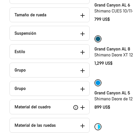
Grand Canyon AL 6
Shimano CUES 10/11
Tamaño de rueda
799 US$
Suspensión
Solo disponible e
Grand Canyon AL 8
Estilo
Shimano Deore XT 12
1,299 US$
Grupo
Solo disponible e
Grupo
Bicicleta de la t
Grand Canyon AL 5
Shimano Deore de 12
Material del cuadro
899 US$
i
Material de las ruedas
Nuevo