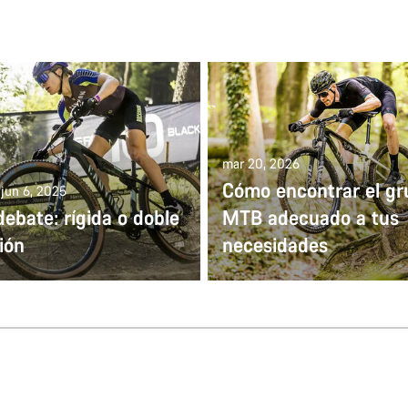
mar 20, 2026
Cómo encontrar el gr
 jun 6, 2025
debate: rígida o doble
MTB adecuado a tus
ión
necesidades