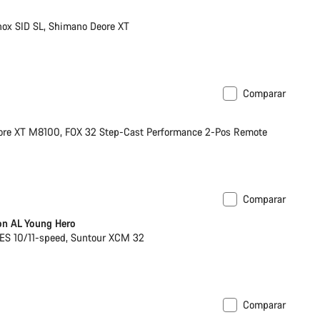
ox SID SL, Shimano Deore XT
Comparar
oportunidad de compra
re XT M8100, FOX 32 Step-Cast Performance 2-Pos Remote
Comparar
on AL Young Hero
S 10/11-speed, Suntour XCM 32
Comparar
mente
Nuevo