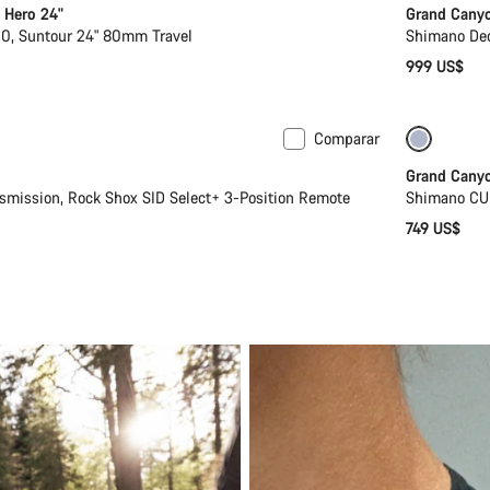
 Hero 24"
Grand Canyo
, Suntour 24" 80mm Travel
Shimano Deo
999 US$
Comparar
Próxima
Grand Cany
mission, Rock Shox SID Select+ 3-Position Remote
Shimano CUE
749 US$