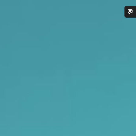
¿Necesitas ayuda?
Nuestros expertos estarán encantados de responder a tus
preguntas.
Abrir chat
Cerrar