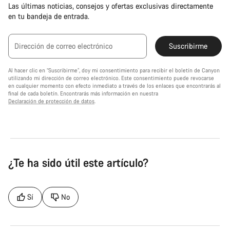
Las últimas noticias, consejos y ofertas exclusivas directamente
en tu bandeja de entrada.
Dirección de correo electrónico
Suscribirme
Al hacer clic en “Suscribirme”, doy mi consentimiento para recibir el boletín de Canyon
utilizando mi dirección de correo electrónico. Este consentimiento puede revocarse
en cualquier momento con efecto inmediato a través de los enlaces que encontrarás al
final de cada boletín. Encontrarás más información en nuestra
Declaración de protección de datos
.
¿Te ha sido útil este artículo?
Sí
No