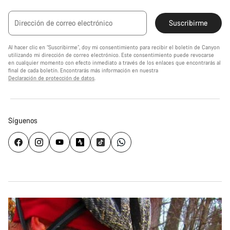
Dirección de correo electrónico
Suscribirme
Al hacer clic en “Suscribirme”, doy mi consentimiento para recibir el boletín de Canyon
utilizando mi dirección de correo electrónico. Este consentimiento puede revocarse
en cualquier momento con efecto inmediato a través de los enlaces que encontrarás al
final de cada boletín. Encontrarás más información en nuestra
Declaración de protección de datos
.
Síguenos