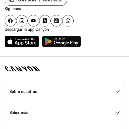
Síguenos
Descargar la app Canyon
Canyon
Homepage
Sobre nosotros
Footer
Conoce Canyon
Saber más