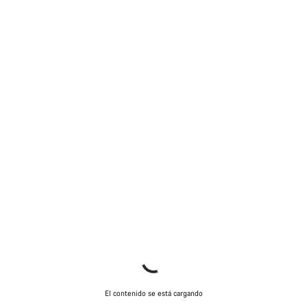
¿Necesitas ayuda?
Nuestros expertos estarán encantados de responder a tus
preguntas.
Abrir chat
Cerrar
El contenido se está cargando