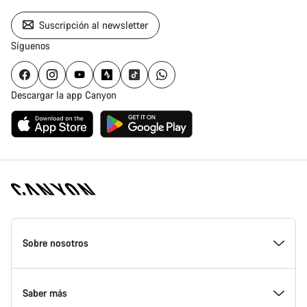
Suscripción al newsletter
Síguenos
Descargar la app Canyon
Canyon
Homepage
Sobre nosotros
Footer
Conoce Canyon
Saber más