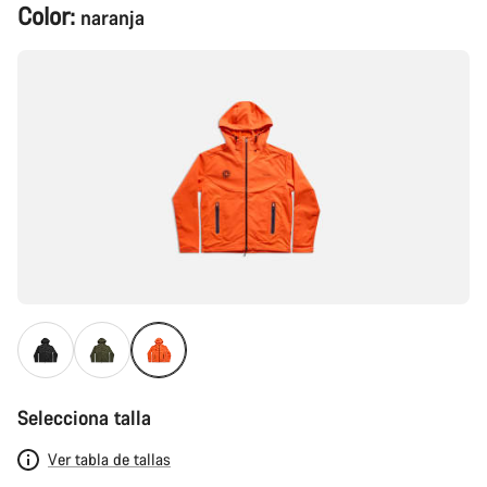
Configuración
Color:
naranja
del
producto
Selecciona talla
Ver tabla de tallas