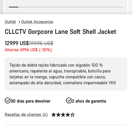
Outlet
Outlet Accesorios
CLLCTV Gorpcore Lane Soft Shell Jacket
Precio
129.99 US$
199.95 US$
original
Ahorras 69.96 US$ (-35%)
Tejido de doble tejido fabricado con algodón 100 %
americano, repelente al agua, transpirable, bolsillo para
tarjetas en la manga, capucha compatible con casco,
estampado de alta densidad, cremallera impermeable YKK
30 días para devolver
2 años de garantía
Reseñas de clientes (4)