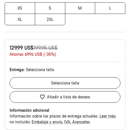
XS
S
M
L
XL
2XL
Precio
129.99 US$
199.95 US$
original
Ahorras 69.96 US$ (-35%)
Entrega:
Selecciona
talla
Selecciona
talla
Añadir a lista de deseos
Información adicional
Información sobre los plazos de entrega actuales.
Leer más
no incluído:
Embalaje y envío
IVA
Aranceles