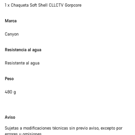
1 x Chaqueta Soft Shell CLLCTV Gorpcore
Marca
Canyon
Resistencia al agua
Resistente al agua
Peso
480 g
Exención
Aviso
de
Sujetas a modificaciones técnicas sin previo aviso, excepto por
responsabilidades
errores u omisiones.