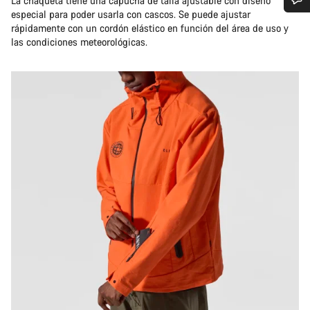
La chaqueta tiene una capucha de talla ajustable con diseño
especial para poder usarla con cascos. Se puede ajustar
¿Necesitas ayuda?
rápidamente con un cordón elástico en función del área de uso y
las condiciones meteorológicas.
Nuestros expertos estarán encantados de responder a tus
preguntas.
Abrir chat
Cerrar