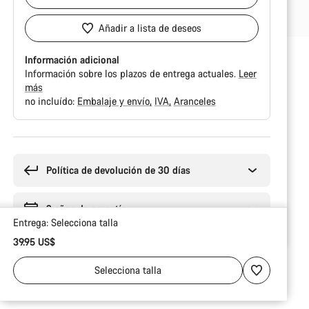
Añadir a lista de deseos
Información adicional
Información sobre los plazos de entrega actuales.
Leer
más
no incluído:
Embalaje y envío
IVA
Aranceles
Motivos
de
compra
Política de devolución de 30 días
2 años de garantía
Entrega:
Selecciona
talla
39.95 US$
Selecciona
talla