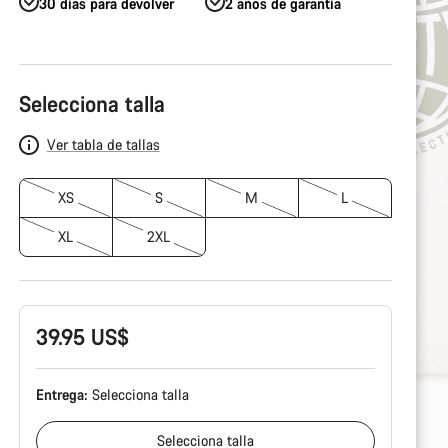
30 días para devolver
2 años de garantía
Configuración
del
Selecciona talla
producto
Ver tabla de tallas
XS
S
M
L
XL
2XL
39.95 US$
Entrega:
Selecciona
talla
Selecciona
talla