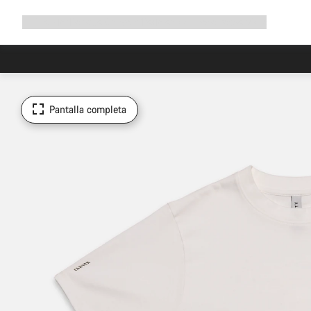
Ampliar
Tienda
¿Por qué Canyon?
Pedalea con nosotros
Servicio
navegación
Pantalla completa