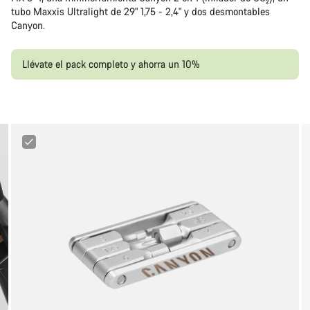
tubo Maxxis Ultralight de 29" 1,75 - 2,4" y dos desmontables
Canyon.
Llévate el pack completo y ahorra un 10%
Canyon
FIX
Minitool
6+1