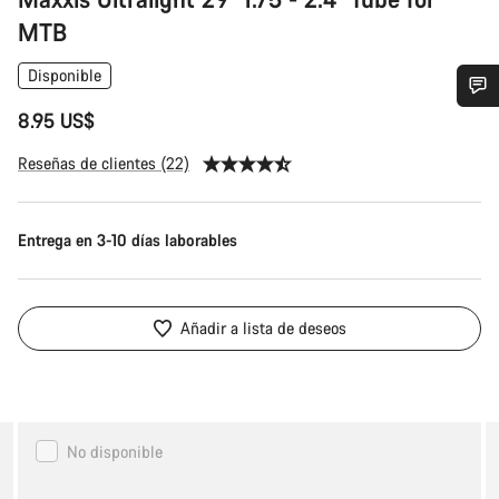
MTB
Disponible
8.95 US$
¿Necesitas ayuda?
Reseñas de clientes (22)
Nuestros expertos estarán encantados de responder a tus
preguntas.
Entrega en 3-10 días laborables
Abrir chat
Añadir a lista de deseos
Cerrar
Canyon
No disponible
LOAD
Trail