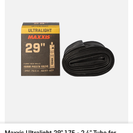
-
2.4"
Tube
for
MTB
Maxxis Ultralight 29" 1.75 - 2.4" Tube for