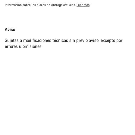
Información sobre los plazos de entrega actuales.
Leer más
Exención
Aviso
de
Sujetas a modificaciones técnicas sin previo aviso, excepto por
responsabilidades
errores u omisiones.