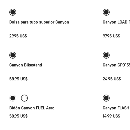
Bolsa para tubo superior Canyon
Canyon LOAD F
29.95 US$
97.95 US$
Añadir al carrito
Canyon Bikestand
Canyon GP0155
58.95 US$
24.95 US$
Añadir al carrito
Preparada 
Bidón Canyon FUEL Aero
Canyon FLASH 
58.95 US$
14.99 US$
Añadir al carrito