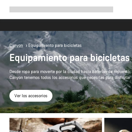
Ampliar
Tienda
¿Por qué Canyon?
Pedalea con nosotros
Servicio
navegación
Canyon
Equipamiento para bicicletas
Equipamiento para bicicletas
Desde ropa para moverte por la ciudad hasta baterías de repuesto,
Canyon tenemos todos los accesorios que necesitas para disfrutar 
Ver los accesorios