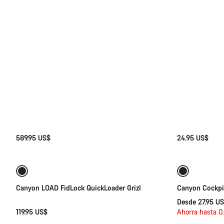
589.95 US$
24.95 US$
Selección rápida
Ofertas
Canyon LOAD FidLock QuickLoader Grizl
Canyon Cockp
Desde 27.95 U
119.95 US$
Ahorra hasta 0
Añadir al carrito