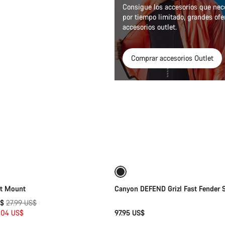
Consigue los accesorios que nece
por tiempo limitado, grandes ofe
accesorios outlet.
Comprar accesorios Outlet
Selección rápida
Añadir al carrito
it Mount
Canyon DEFEND Grizl Fast Fender 
Precio
S$
27.99 US$
original
.04 US$
97.95 US$
Selección rápida
Añadir al carrito