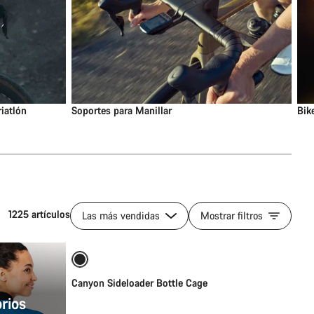
riatlón
Soportes para Manillar
Bik
1225 artículos
Las más vendidas
Mostrar filtros
Selección rápida
Canyon Sideloader Bottle Cage
rios