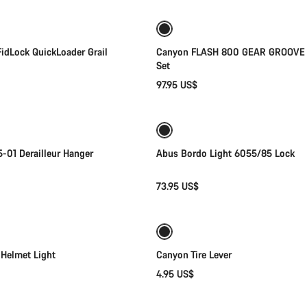
idLock QuickLoader Grail
Canyon FLASH 800 GEAR GROOVE F
Set
97.95 US$
Añadir al carrito
Añadir al carrito
-01 Derailleur Hanger
Abus Bordo Light 6055/85 Lock
73.95 US$
Añadir al carrito
Añadir al carrito
para los elementos
Helmet Light
Canyon Tire Lever
4.95 US$
Añadir al carrito
Añadir al carrito