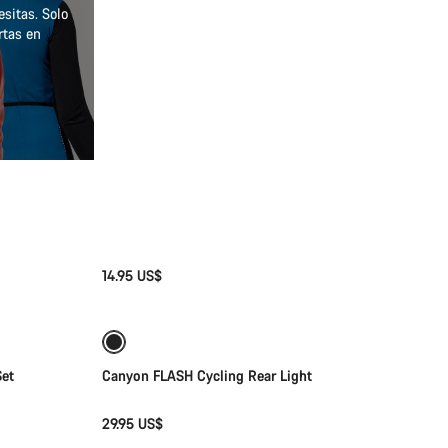
sitas. Solo
rtas en
14.95 US$
Añadir al carrito
Set
Canyon FLASH Cycling Rear Light
29.95 US$
Selección rápida