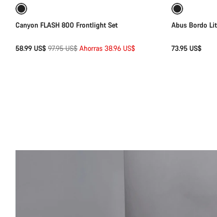
-40%
Preparada para los elementos
Canyon FLASH 800 Frontlight Set
Abus Bordo Li
Precio
58.99 US$
97.95 US$
Ahorras 38.96 US$
73.95 US$
original