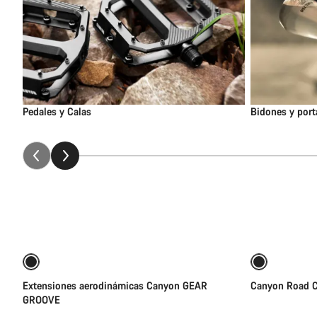
Pedales y Calas
Bidones y por
Añadir al carrito
Extensiones aerodinámicas Canyon GEAR
Canyon Road C
GROOVE