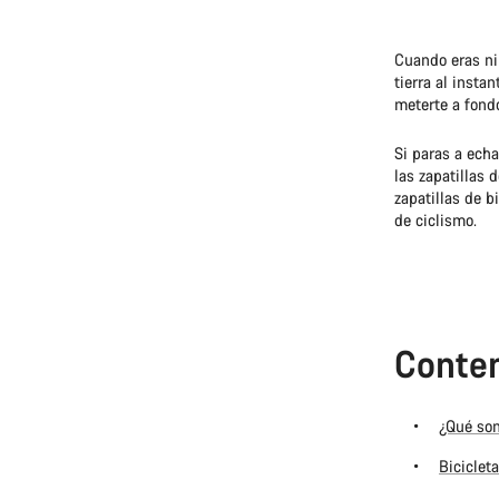
Cuando eras ni
tierra al insta
meterte a fond
Si paras a echa
las zapatillas 
zapatillas de b
de ciclismo.
Conten
¿Qué son
Biciclet