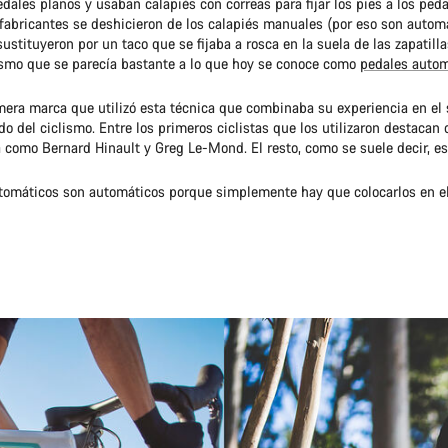
ales planos y usaban calapiés con correas para fijar los pies a los peda
 fabricantes se deshicieron de los calapiés manuales (por eso son autom
sustituyeron por un taco que se fijaba a rosca en la suela de las zapatill
mo que se parecía bastante a lo que hoy se conoce como
pedales autom
mera marca que utilizó esta técnica que combinaba su experiencia en el 
o del ciclismo. Entre los primeros ciclistas que los utilizaron destacan 
 como Bernard Hinault y Greg Le-Mond. El resto, como se suele decir, es 
tomáticos son automáticos porque simplemente hay que colocarlos en el 