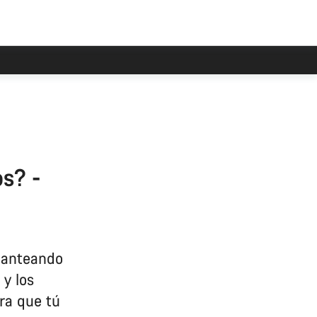
s? -
planteando
 y los
ra que tú