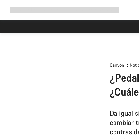
Ampliar
Tienda
¿Por qué Canyon?
Pedalea con nosotros
Servicio
navegación
Canyon
Notic
¿Pedal
¿Cuále
Da igual s
cambiar tr
contras d