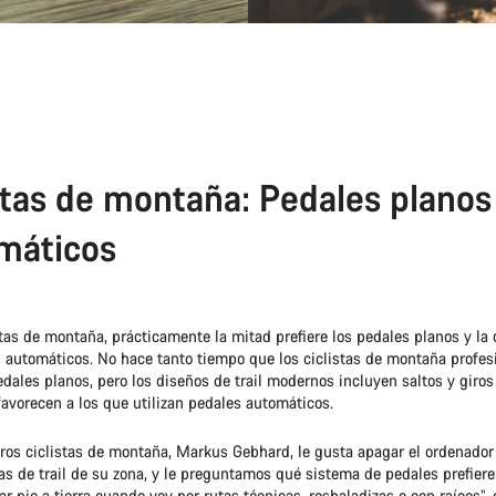
etas de montaña: Pedales planos
máticos
stas de montaña, prácticamente la mitad prefiere los pedales planos y la 
s automáticos. No hace tanto tiempo que los ciclistas de montaña profes
edales planos, pero los diseños de trail modernos incluyen saltos y giros
favorecen a los que utilizan pedales automáticos.
ros ciclistas de montaña, Markus Gebhard, le gusta apagar el ordenador 
tas de trail de su zona, y le preguntamos qué sistema de pedales prefiere
ar pie a tierra cuando voy por rutas técnicas, resbaladizas o con raíces”, 