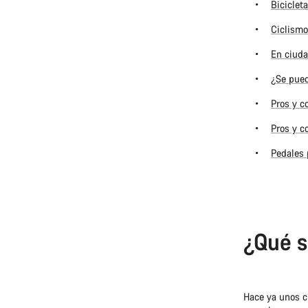
Biciclet
Ciclismo
En ciuda
¿Se pued
Pros y c
Pros y c
Pedales 
¿Qué s
Hace ya unos cu