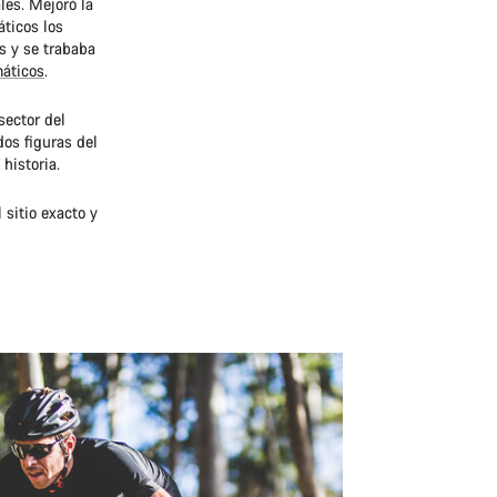
les. Mejoró la
áticos los
as y se trababa
áticos
.
sector del
dos figuras del
historia.
sitio exacto y