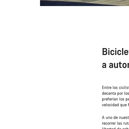
Bicicl
a auto
Entre los cicli
decanta por lo
preferían los p
velocidad que 
A uno de nuest
recorrer las ru
libertad de ech