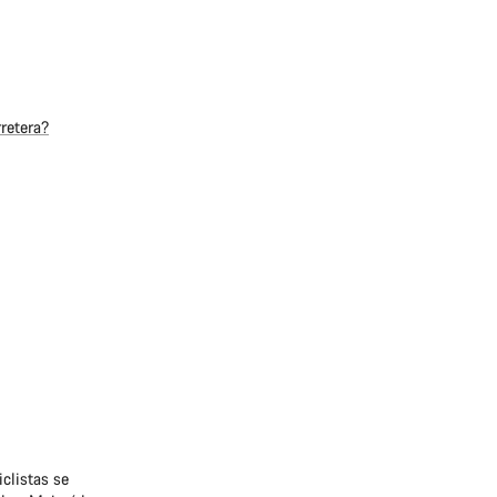
rretera?
iclistas se