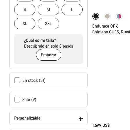
S
M
L
Nuevo
XL
2XL
Endurace CF 6
Shimano CUES, Rued
¿Cuál es mi talla?
Descúbrelo en solo 3 pasos
Empezar
En stock (31)
Sale (9)
Personalizable
1,699 US$