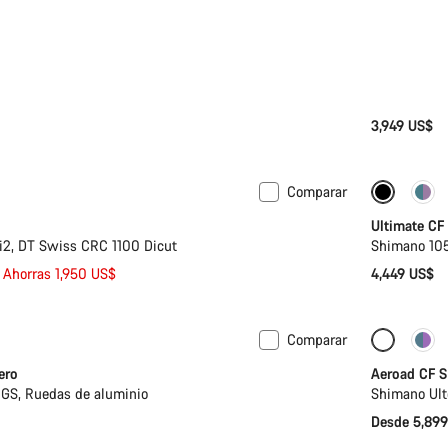
3,949 US$
Comparar
Ultimate CF
2, DT Swiss CRC 1100 Dicut
Shimano 105
Ahorras 1,950 US$
4,449 US$
Comparar
 para niños
Configur
ero
Aeroad CF S
GS, Ruedas de aluminio
Shimano Ult
Desde 5,89