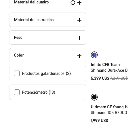
Material del cuadro
i
Material de las ruedas
Peso
Color
-27%
Inflite CFR Team
Shimano Dura-Ace Di
Productos galardonados (2)
Precio
5,399 US$
7,349 US$
original
Potenciómetro (18)
Bici de carretera
Ultimate CF Young H
Shimano 105 R7000 
1,999 US$