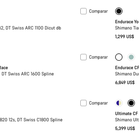
Comparar
o color disponible
Bici de 
Endurace Yo
2, DT Swiss ARC 1100 Dicut db
Shimano Tia
1,299 US$
Comparar
de hidratación
Potenciómetro
Solo dis
Race
Endurace CF
, DT Swiss ARC 1600 Spline
Shimano Dur
6,849 US$
Comparar
Potenci
Ultimate CF
20 12s, DT Swiss C1800 Spline
Shimano Ult
5,399 US$