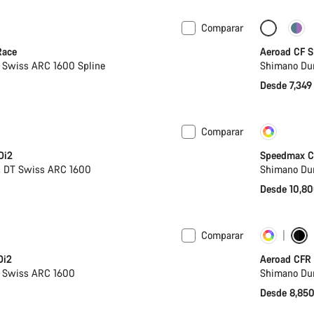
Comparar
de hidratación
Disponible
Configur
Race
Aeroad CF S
 Swiss ARC 1600 Spline
Shimano Dur
Desde 7,349
Comparar
Nuevo
Perso
Di2
Speedmax C
, DT Swiss ARC 1600
Shimano Dur
Desde 10,8
Comparar
Próximamente
Perso
Di2
Aeroad CFR 
T Swiss ARC 1600
Shimano Dur
Desde 8,85