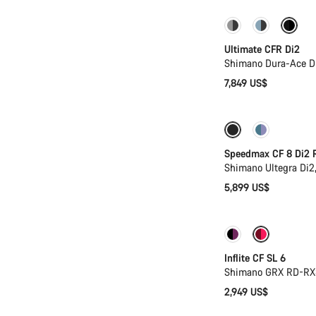
PACE Bar
Nuev
Ultimate CFR Di2
Shimano Dura-Ace Di
7,849 US$
Incluye sistema 
Speedmax CF 8 Di2 
Shimano Ultegra Di2
5,899 US$
Inflite CF SL 6
Shimano GRX RD-RX8
2,949 US$