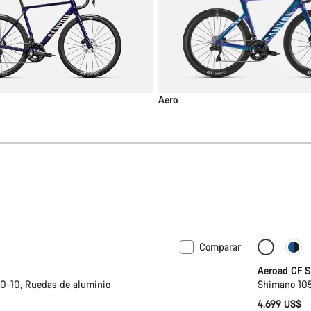
Aero
Comparar
Nuevo
Potenci
Aeroad CF S
-10, Ruedas de aluminio
Shimano 105
4,699 US$