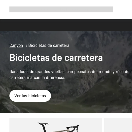
Ampliar
Tienda
¿Por qué Canyon?
Pedalea con nosotros
Servicio
navegación
Canyon
Bicicletas de carretera
Bicicletas de carretera
Ganadoras de grandes vueltas, campeonatos del mundo y récords m
carretera marcan la diferencia.
Ver las bicicletas