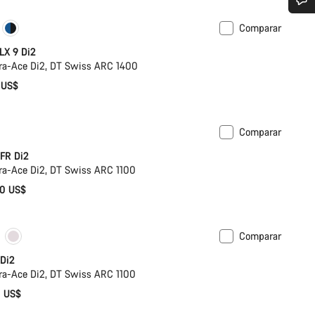
¿Necesitas ayuda?
Comparar
ar
Nuevo
LX 9 Di2
a-Ace Di2, DT Swiss ARC 1400
Nuestros expertos estarán encantados de responder a tus preguntas.
 US$
Abrir chat
Comparar
nalizar
Nuevo
Cerrar
FR Di2
a-Ace Di2, DT Swiss ARC 1100
00 US$
Comparar
nalizar
Potenciómetro
Di2
a-Ace Di2, DT Swiss ARC 1100
0 US$