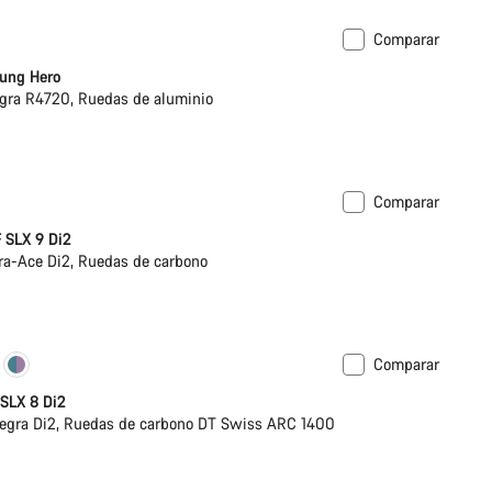
Comparar
carretera para niños
ung Hero
gra R4720, Ruedas de aluminio
Comparar
ponible en talla 2XS | XS
Potenciómetro
 SLX 9 Di2
a-Ace Di2, Ruedas de carbono
Comparar
ómetro
 SLX 8 Di2
egra Di2, Ruedas de carbono DT Swiss ARC 1400