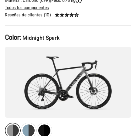
Material: Carbono (CFR)
Peso: 6.78 kg
Todos los componentes
Reseñas de clientes (10)
Configuración
Color:
Midnight Spark
del
producto