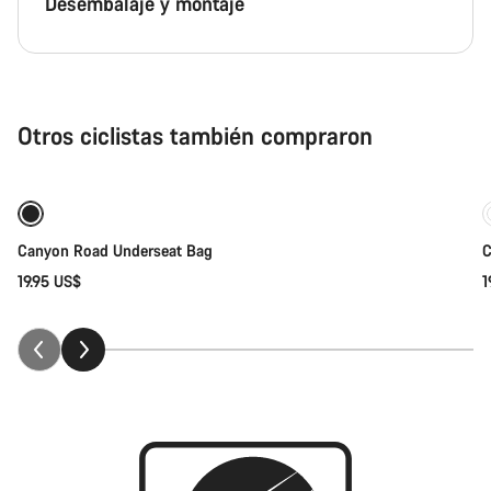
Desembalaje y montaje
Otros ciclistas también compraron
Próximamente
Canyon Road Underseat Bag
C
19.95 US$
1