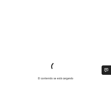
¿Necesitas ayuda?
El contenido se está cargando
Nuestros expertos estarán encantados de responder a tus
preguntas.