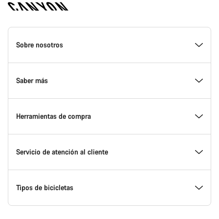
Canyon
Homepage
Sobre nosotros
Footer
Conoce Canyon
Saber más
Innovación en Canyon
Eventos
Herramientas de compra
Canyon Factory Racing
Encuentra un punto de servicio Canyon
Encuentra tu bicicleta
Servicio de atención al cliente
Premios
Equipos, deportistas y ciclistas
Bicicletas disponibles
Centro de ayuda
Tipos de bicicletas