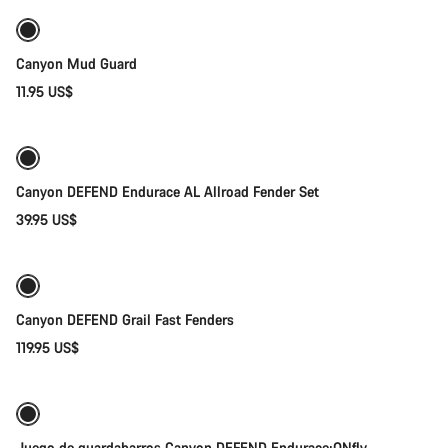
Canyon Mud Guard
11.95 US$
Añadir al carrito
Canyon DEFEND Endurace AL Allroad Fender Set
39.95 US$
Añadir al carrito
Preparada para los elementos
Canyon DEFEND Grail Fast Fenders
119.95 US$
Añadir al carrito
Preparada para los elementos
Juego de guardabarros Canyon DEFEND Endurace:ONfly