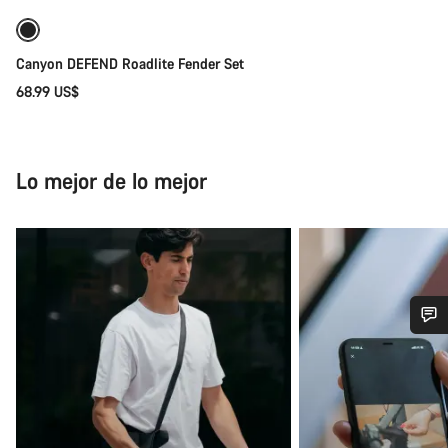
Próximamente
Preparada para los elementos
Canyon DEFEND Roadlite Fender Set
68.99 US$
Lo mejor de lo mejor
¿Necesitas ayuda?
Nuestros expertos estarán encantados de responder a tus
preguntas.