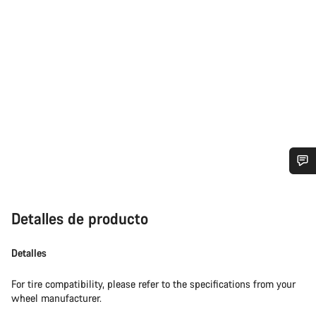
¿Necesitas ayuda?
Detalles de producto
Nuestros expertos estarán encantados de responder a tus
preguntas.
Detalles
Abrir chat
For tire compatibility, please refer to the specifications from your
wheel manufacturer.