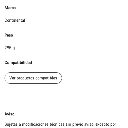
Cerrar
Marca
Continental
Peso
295 g
Compatibilidad
Ver productos compatibles
Exención
Aviso
de
Sujetas a modificaciones técnicas sin previo aviso, excepto por
responsabilidades