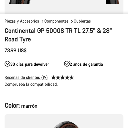
Piezas y Accesorios
Componentes
Cubiertas
Continental GP 5000S TR TL 27.5" & 28"
Road Tyre
73.99 US$
30 días para devolver
2 años de garantía
Reseñas de clientes (19)
Comprueba la compatibilidad.
Configuración
Color:
marrón
del
producto