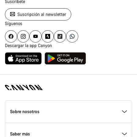
Suscríbete
Suscripción al newsletter
Síguenos
Descargar la app Canyon
Canyon
Homepage
Sobre nosotros
Footer
Conoce Canyon
Saber más